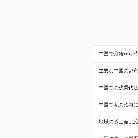
中国で月給から
中国で月給から時給
主要な中国の都
給が得られます。
中国の最低時給は都
中国での残業代
ち、湖南などの地域で
中国での残業代は、
中国で私の給与
を確保するために
中国の給与は、社
地域の賃金差は
与の15.5%から22
中国の賃金基準の