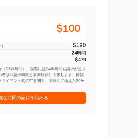
$100
$120
ァ）
24時間
$479
（$52/時間）、実際には$48/時間も請求が足り
の差は非請求時間と事業経費に由来します。推奨
クライアント間の空き期間、閑散期に備えた20%
。
能な時間の記録を始める