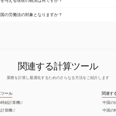
響を与える現在の税法は何ですか？
ち、控除や残業計算の基準に影響を与えます。
%から45%の範囲の累進所得税制度が含まれています。雇用主は居
中国の労働法の対象となりますか？
標準控除を適用し、手取り給与計算に影響を与えます。
員は、一般的に中国国籍の従業員と同じ労働法および必須社会保険料
基づく特定の免除が適用される場合があります。
関連する計算ツール
業務を計算し最適化するためのさらなる方法をご紹介します
算ツール
関連す
の時給計算機
中国の
給計算機
中国の