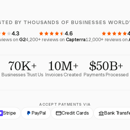
STED BY THOUSANDS OF BUSINESSES WORLD
4.3
4.6
eviews on
G2
4,200+ reviews on
Capterra
12,000+ reviews on
70K+
10M+
$50B+
Businesses Trust Us
Invoices Created
Payments Processed
ACCEPT PAYMENTS VIA
Stripe
PayPal
Credit Cards
Bank Transf