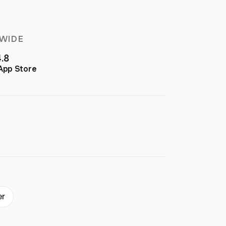
WIDE
4.8
App Store
er