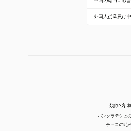
中国の給与に影
高い最低賃金を持
中国の税法には、3
外国人従業員は
MB 5,000の
中国の外国人従業
が、二国間協定に
類似の計
バングラデシュ
チェコの時