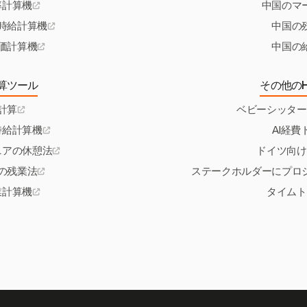
率計算機
中国のマ
時給計算機
中国の
価計算機
中国の
算ツール
その他のH
計算
ベビーシッター
時給計算機
AI経
ニアの休憩法
ドイツ向け
の残業法
ステークホルダーにプロ
業計算機
タイムト