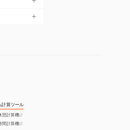
住者に対して月額R
の対象となります
る計算ツール
休憩計算機
時間計算機