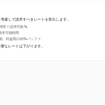
を考慮して請求すべきレートを算出します。
間 × 請求可能 %.
 請求可能時間.
散期・利益用の20%バッファ.
必要なレートは下がります。