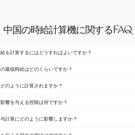
中国の時給計算機に関するFAQ
時給を計算するにはどうすればよいですか？
を計算するには、月給を21.75で割り、その後8で割ります。これ
市の最低時給はどのくらいですか？
市によって異なります。最新の情報によると、北京がRMB 27.7で
はどのように計算されますか？
はRMB 13からRMB 15のレートがあります。
平日の場合は通常の時給の1.5倍、週末は2倍、祝日は3倍で計算さ
に影響を与える控除は何ですか？
、労働時間を正確に記録することが重要です。
会保険料と個人所得税の控除の対象となります。これらは通常、従業
給与計算にどのように影響しますか？
.5%を占めます。
地域差は、給与計算に大きな影響を与えます。生活費が高い地域、例