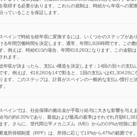
を取得する必要があります。これらの規制は、時給から年収への変
沿っていることを保証します。
スペインで時給を総年収に変換するには、いくつかのステップがあ
ける年間労働時間を決定します。通常、年間1,826時間です。この
す。例えば、時給€10の場合、年間€18,260になります。この金額
されます。
総年収が決まったら、支払い構造を決定します：14回の別々の支払
です。例えば、€18,260を14で割ると、1回の支払いは€1,304.29に
ります。このステップは、計算がスペインの一般的な支払い慣行と
す。
スペインでは、社会保障の拠出金が手取り給与に大きな影響を与えま
給与の約6.35%であり、最低および最高の基準はそれぞれ月額€1,381.
ます。さらに、世代間公平メカニズム（MEI）からの0.9%が控除に
累進所得税制度（IRPF）は、所得に応じて19%から47%の範囲です。例え