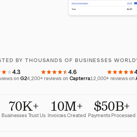
STED BY THOUSANDS OF BUSINESSES WORLD
4.3
4.6
eviews on
G2
4,200+ reviews on
Capterra
12,000+ reviews on
70K+
10M+
$50B+
Businesses Trust Us
Invoices Created
Payments Processed