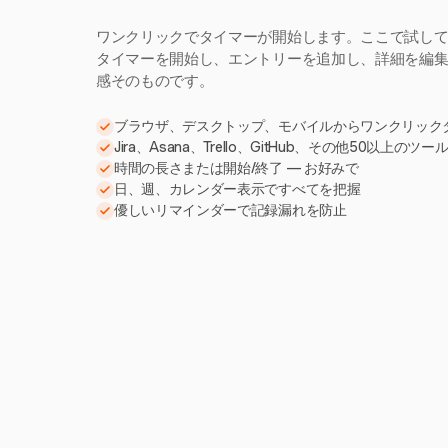
ワンクリックでタイマーが開始します。ここで試し
タイマーを開始し、エントリーを追加し、詳細を編集。H
感そのものです。
ブラウザ、デスクトップ、モバイルからワンクリック
Jira、Asana、Trello、GitHub、その他50以上のツ
時間の長さまたは開始/終了 — お好みで
日、週、カレンダー表示ですべてを把握
優しいリマインダーで記録漏れを防止