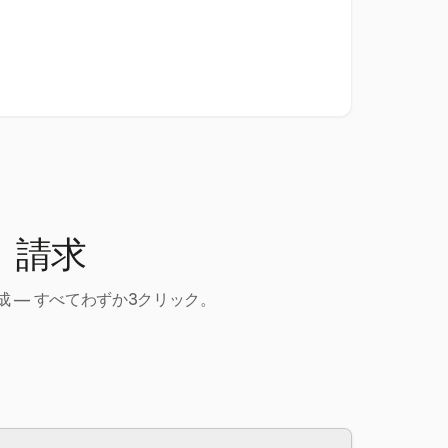
、請求
 — すべてわずか3クリック。