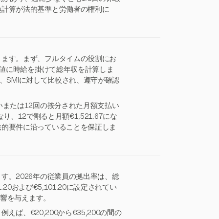
換計算が法的基準と労働者の権利に
ります。まず、フルタイムの役割にお
数値に時給を掛けて総年収を計算しま
は、SMIに対して比較され、遵守が確認
いまたは12回の按分された月額支払い
なり、12で割ると月額€1,521.67にな
法的要件に沿っていることを保証しま
す。2026年の従業員の拠出率は、総
20および€5,101.20に設定されてい
影響を与えます。
ば、€20,200から€35,200の間の