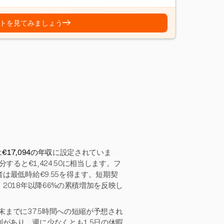
→
トを見てみましょう
は
€17,094の年収
に設定されていま
すると€1,424.50に相当します。フ
は最低時給€9.55を得ます。短期契
2018年以降66%の累積増加を反映し
末までに37.5時間への短縮が予想され
があり、週に少なくとも1.5日の休暇