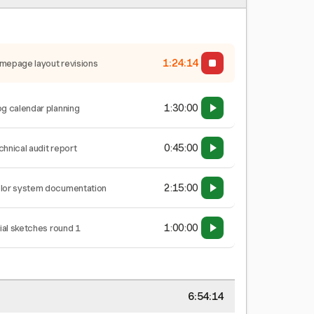
1:24:15
mepage layout revisions
1:30:00
og calendar planning
0:45:00
chnical audit report
2:15:00
lor system documentation
1:00:00
tial sketches round 1
6:54:15