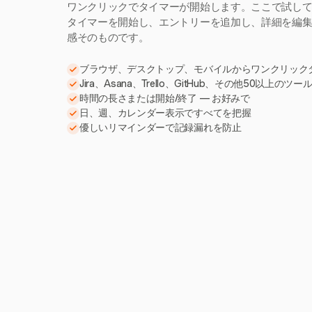
ワンクリックでタイマーが開始します。ここで試し
タイマーを開始し、エントリーを追加し、詳細を編集。H
感そのものです。
ブラウザ、デスクトップ、モバイルからワンクリック
Jira、Asana、Trello、GitHub、その他50以上のツ
時間の長さまたは開始/終了 — お好みで
日、週、カレンダー表示ですべてを把握
優しいリマインダーで記録漏れを防止