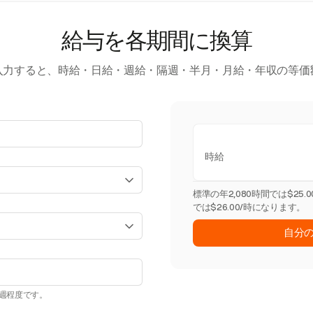
給与を各期間に換算
入力すると、時給・日給・週給・隔週・半月・月給・年収の等価
時給
標準の年2,080時間では$25
では$26.00/時になります。
自分
0週程度です。