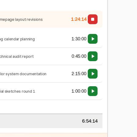
1:24:15
mepage layout revisions
1:30:00
og calendar planning
0:45:00
chnical audit report
2:15:00
lor system documentation
1:00:00
tial sketches round 1
6:54:15