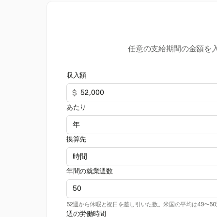
任意の支給期間の金額を
収入額
$
あたり
換算先
年間の就業週数
52週から休暇と祝日を差し引いた数。米国の平均は49〜5
週の労働時間