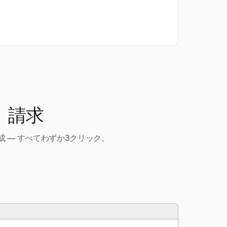
、請求
 — すべてわずか3クリック。