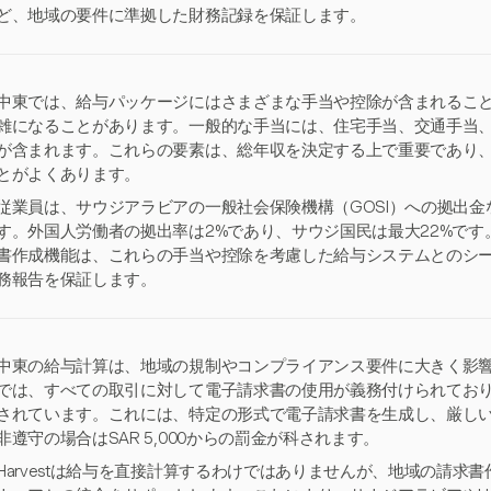
ど、地域の要件に準拠した財務記録を保証します。
中東では、給与パッケージにはさまざまな手当や控除が含まれるこ
雑になることがあります。一般的な手当には、住宅手当、交通手当
が含まれます。これらの要素は、総年収を決定する上で重要であり
とがよくあります。
従業員は、サウジアラビアの一般社会保険機構（GOSI）への拠出
す。外国人労働者の拠出率は2%であり、サウジ国民は最大22%です。H
書作成機能は、これらの手当や控除を考慮した給与システムとのシ
務報告を保証します。
中東の給与計算は、地域の規制やコンプライアンス要件に大きく影
では、すべての取引に対して電子請求書の使用が義務付けられており
されています。これには、特定の形式で電子請求書を生成し、厳し
非遵守の場合はSAR 5,000からの罰金が科されます。
Harvestは給与を直接計算するわけではありませんが、地域の請求