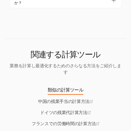
ません。ただし、5月1日のような休日に働いた場合
か？
は、通常、より高いレートまたは追加の休暇で補償
Harvestは、残業を手動で追跡できる柔軟なタイムト
されます。
ラッキングを提供します。残業用の特定のタスクを
設定することで、従業員は正確に時間を記録し、管
理でき、フランスの労働法に準拠します。
関連する計算ツール
業務を計算し最適化するためのさらなる方法をご紹介しま
す
類似の計算ツール
中国の残業手当の計算方法
ドイツの残業代計算方法
フランスでの労働時間の計算方法