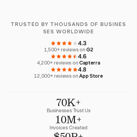
TRUSTED BY THOUSANDS OF BUSINES
SES WORLDWIDE
4.3
1,500+ reviews on
G2
4.6
4,200+ reviews on
Capterra
4.8
12,000+ reviews on
App Store
70K+
Businesses Trust Us
10M+
Invoices Created
$50B+