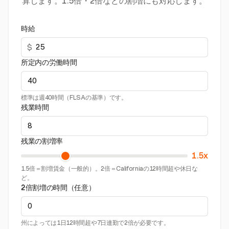
算します。1.5倍・2倍などの割増にも対応します。
時給
$
所定内の労働時間
標準は週40時間（FLSAの基準）です。
残業時間
残業の割増率
1.5x
1.5倍＝割増賃金（一般的）。2倍＝Californiaの12時間超や休日な
ど。
2倍割増の時間（任意）
州によっては1日12時間超や7日連勤で2倍が必要です。