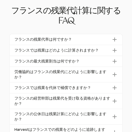
フランスの残業代計算に関する
FAQ
フランスの残業代率は何ですか？
フランスでは、最初の8時間の残業は通常、通常の賃
フランスでは残業はどのように計算されますか？
金の25％のプレミアムで補償され、その後の時間は5
フランスでは、残業は週単位で計算され、週35時間
0％のプレミアムで支払われます。労働協約はこれら
フランスの最大残業割当は何ですか？
を超える時間が残業と見なされます。最初の8時間の
のレートを変更することがありますが、10％未満の
フランスの標準年間残業割当は220時間です。この割
残業は25％のプレミアムで支払われ、それ以降の時
労働協約はフランスの残業代にどのように影響します
増加にはできません。
当を超える場合、雇用主は残業代に加えて「コンテ
か？
間は50％の増加が適用されます。労働協約はこれら
ラパルティ・オブリガトワール・アン・レポ」と呼
の計算を調整することがあります。
労働協約は、標準レートの10％以上の残業レートを
フランスでは残業を代休で補償できますか？
ばれる追加の補償休暇を提供する必要があります。
設定することができます。また、代休などの補償方
はい、代休（「レポ・コンペンセトワール・ド・ラ
法や、年間の代替割当を定義することもできます。
フランスの経営幹部は残業代を受け取る資格があります
ンプラース」）は、労働協約で許可されている場合
か？
のオプションです。代休は、残業時間に加えて、支
経営幹部（「カドレ・ディレジャン」）は、通常、
フランスの公休日は残業計算にどのように影響します
払いの補足が必要です。
自律性のために残業代から免除されます。代わり
か？
に、特定の契約に基づいて補償休暇を受け取りま
公休日は通常、働かない限り残業にはカウントされ
Harvestはフランスでの残業をどのように追跡します
す。