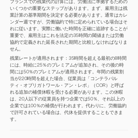
フランスでの残業代の計算には、労働法に準拠するための
いくつかの重要なステップがあります。まず、雇用主は残
業計算の基準期間を決定する必要があります。通常はカレ
ンダー週ですが、労働協約で特に定められている場合はそ
れに従います。実際に働いた時間を正確に追跡することが
重要で、雇用主はこれを法定の35時間の閾値または労働
協約で定義された延長された期間と比較しなければなりま
せん。
残業レートが適用されます：35時間を超える最初の8時間
には、時給に25％のプレミアムが追加され、その後の時
間には50％のプレミアムが適用されます。年間の残業割
当が220時間を超えた場合、従業員は「コンテラパル
ティ・オブリガトワール・アン・レポ」（COR）と呼ば
れる追加の補償休暇を受ける必要があります。この休暇
は、20人以下の従業員を持つ企業では50％、それ以上の
企業では100％の補償が行われます。代わりに、労働協約
で許可されている場合は、代休を提供することもできま
す。