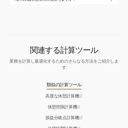
があります。カリフォルニア州では、雇用者は逃し
が確保され、生産性を維持するために作業スケ
Harvestはタイムトラッキングと請求に優れています
た休憩ごとに1時間分の賃金を支払う必要がありま
ジュールが最適化されます。
が、特に休憩管理を扱っているわけではありませ
す。
ん。請求可能な時間を正確に追跡するように設計さ
れており、間接的に休憩関連の請求におけるコンプ
ライアンスをサポートします。
関連する計算ツール
業務を計算し最適化するためのさらなる方法をご紹介しま
す
類似の計算ツール
高度な休憩計算機
休憩控除計算機
損益分岐点計算機