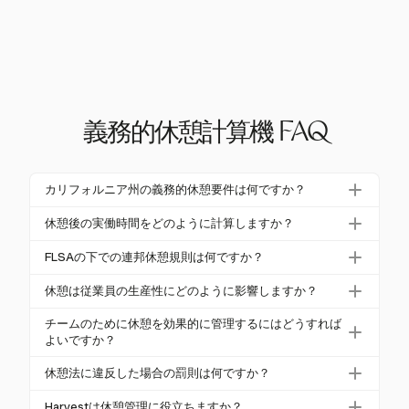
義務的休憩計算機 FAQ
カリフォルニア州の義務的休憩要件は何ですか？
カリフォルニア州では、非免除従業員は5時間を超え
休憩後の実働時間をどのように計算しますか？
る労働期間に対して30分の無給の食事休憩と、4時間
休憩後の実働時間を計算するには、総労働時間から
ごとに10分の有給の休憩を受ける必要があります。
FLSAの下での連邦休憩規則は何ですか？
無給の休憩時間を差し引きます。タイムトラッキン
コンプライアンスは罰則を避けるために重要です。
FLSAは休憩を義務付けていませんが、提供される場
グソフトウェアのようなツールは、これらの控除を
休憩は従業員の生産性にどのように影響しますか？
合、5分から20分の休憩は賃金が支払われます。30
自動化し、請求の正確性を確保します。
休憩は疲労を軽減し、集中力を高めることで従業員
分以上の食事時間は、従業員が業務から解放されて
チームのために休憩を効果的に管理するにはどうすれば
の生産性を向上させることができます。適切に管理
よいですか？
いる場合、賃金が支払われません。
された休憩は、従業員がリフレッシュしてタスクに
効果的な休憩管理には、タイムトラッキングツール
休憩法に違反した場合の罰則は何ですか？
戻ることを保証し、全体的な効率を向上させます。
を使用して休憩を正確にスケジュールし、記録する
休憩法に違反すると重大な罰則が科せられる可能性
ことが含まれます。これにより、コンプライアンス
Harvestは休憩管理に役立ちますか？