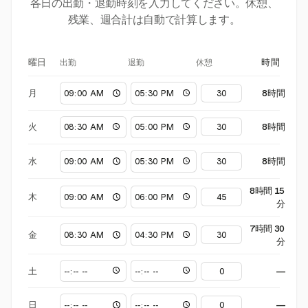
各日の出勤・退勤時刻を入力してください。休憩、
残業、週合計は自動で計算します。
出勤
退勤
休憩
曜日
時間
月
8時間
火
8時間
水
8時間
8時間 15
木
分
7時間 30
金
分
土
—
日
—