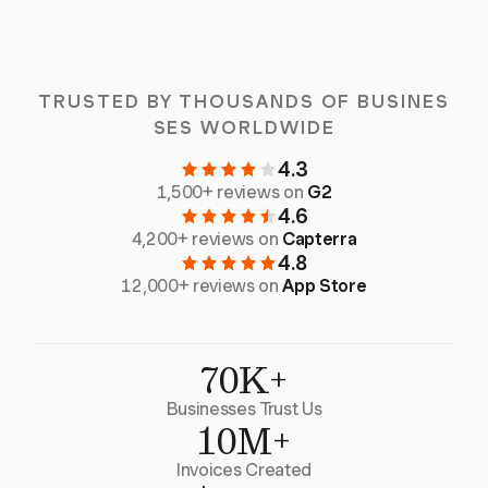
TRUSTED BY THOUSANDS OF BUSINES
SES WORLDWIDE
4.3
1,500+ reviews on
G2
4.6
4,200+ reviews on
Capterra
4.8
12,000+ reviews on
App Store
70K+
Businesses Trust Us
10M+
Invoices Created