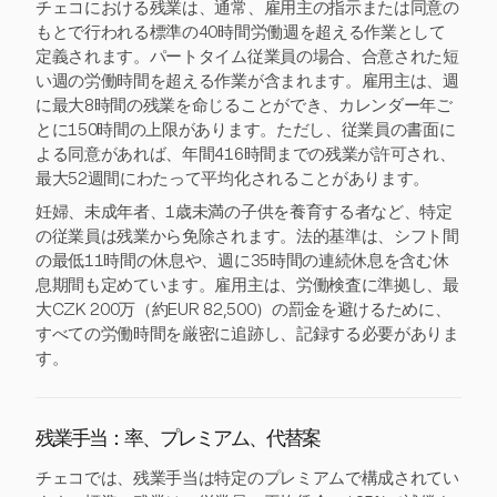
チェコにおける残業は、通常、雇用主の指示または同意の
もとで行われる標準の40時間労働週を超える作業として
定義されます。パートタイム従業員の場合、合意された短
い週の労働時間を超える作業が含まれます。雇用主は、週
に最大8時間の残業を命じることができ、カレンダー年ご
とに150時間の上限があります。ただし、従業員の書面に
よる同意があれば、年間416時間までの残業が許可され、
最大52週間にわたって平均化されることがあります。
妊婦、未成年者、1歳未満の子供を養育する者など、特定
の従業員は残業から免除されます。法的基準は、シフト間
の最低11時間の休息や、週に35時間の連続休息を含む休
息期間も定めています。雇用主は、労働検査に準拠し、最
大CZK 200万（約EUR 82,500）の罰金を避けるために、
すべての労働時間を厳密に追跡し、記録する必要がありま
す。
残業手当：率、プレミアム、代替案
チェコでは、残業手当は特定のプレミアムで構成されてい