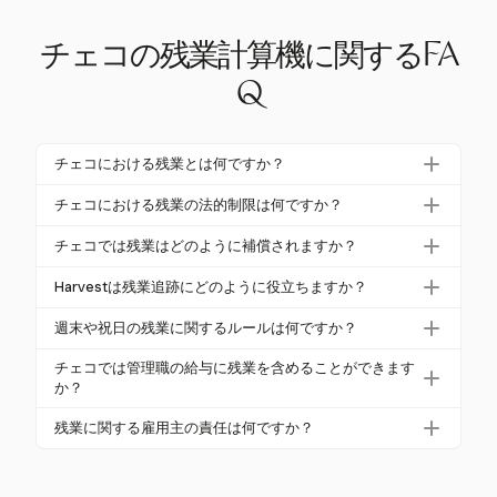
チェコの残業計算機に関するFA
Q
チェコにおける残業とは何ですか？
チェコでは、残業は標準の40時間労働週または合意
チェコにおける残業の法的制限は何ですか？
されたパートタイムの労働時間を超える作業であ
雇用主は、週に最大8時間、年間150時間の残業を命
り、雇用主の指示または同意のもとで行われます。
チェコでは残業はどのように補償されますか？
じることができます。従業員の同意があれば、年間4
これは、必須の追加労働時間と自発的な追加労働時
残業は、平均賃金の最低125%で補償されます。祝日
16時間まで延長できます。これは、団体協定に基づ
Harvestは残業追跡にどのように役立ちますか？
間の両方を含みます。
に働く場合、賃金は200%になります。休暇での補償
いて26または52週間にわたって平均化されます。
Harvestを使用すると、残業タスクに対して異なる請
が可能ですが、3ヶ月以内に取得する必要がありま
週末や祝日の残業に関するルールは何ですか？
求率を設定でき、さまざまな作業タイプの特定の残
す。
チェコの週末の残業は最低110%で支払われ、祝日に
業賃金率を追跡できます。チェコの規制に準拠する
チェコでは管理職の給与に残業を含めることができます
は200%の賃金補償が必要です。これらのプレミアム
か？
ための記録保持を支援します。
は、通常の残業賃金に加算されます。
はい、管理職は給与に最大150時間の残業を含めるこ
残業に関する雇用主の責任は何ですか？
とができます。最高経営責任者の場合、すべての許
雇用主は、すべての労働時間を追跡し、法的制限を
可された残業（最大416時間）を含めることができ、
遵守し、正しい残業手当を保証する必要がありま
これは書面で明示的に合意されている必要がありま