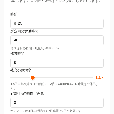
算します。1.5倍・2倍などの割増にも対応します。
時給
$
所定内の労働時間
標準は週40時間（FLSAの基準）です。
残業時間
残業の割増率
1.5x
1.5倍＝割増賃金（一般的）。2倍＝Californiaの12時間超や休日な
ど。
2倍割増の時間（任意）
州によっては1日12時間超や7日連勤で2倍が必要です。