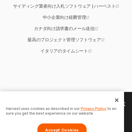
サイディング業者向け入札ソフトウェア | ハーベスト
中小企業向け経費管理
カナダ向け請求書のメール送信
最高のプロジェクト管理ソフトウェア
イタリアのタイムシート
あなたの時間には記録する価値が
Harvest uses cookies as described in our
Privacy Policy
to en
sure you get the best experience on our website.
ある — 今すぐ始めましょう
Harvestで時間を記録し、クライアントに請求し、より速
Accept Cookies
く支払いを受ける70,000以上の企業に参加しましょう。無