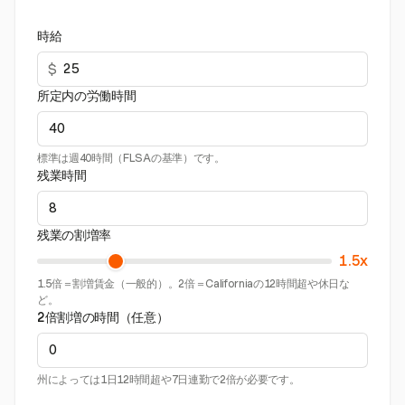
時給
$
所定内の労働時間
標準は週40時間（FLSAの基準）です。
残業時間
残業の割増率
1.5x
1.5倍＝割増賃金（一般的）。2倍＝Californiaの12時間超や休日な
ど。
2倍割増の時間（任意）
州によっては1日12時間超や7日連勤で2倍が必要です。