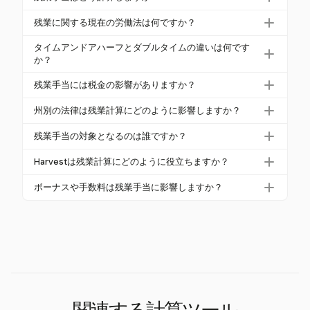
残業手当を計算するには、まず総週収を労働時間で
残業に関する現在の労働法は何ですか？
割って通常の賃金率を求めます。この率に1.5を掛け
公正労働基準法（FLSA）は、非免除従業員に対し
て、週40時間を超えた残業時間を計算します。たと
タイムアンドアハーフとダブルタイムの違いは何です
て、週40時間を超えて働いた時間に対して通常の賃
か？
えば、通常の賃金率が$20/時間で、45時間働いた場
金率の1.5倍以上を支払うことを要求しています。州
合、残業手当はその追加の5時間に対して$150にな
タイムアンドアハーフは、通常の賃金率の1.5倍の残
残業手当には税金の影響がありますか？
法は、カリフォルニア州のように、追加の要件を課
ります。
業率を指し、ダブルタイムは通常の賃金率の2倍で
すことがあります。
はい、残業手当は標準の所得税の対象となります。2
す。ダブルタイムは、カリフォルニア州のように、
州別の法律は残業計算にどのように影響しますか？
025年から、連邦残業手当の「半分」の部分は、On
特定の日別の閾値（たとえば12時間）を超えた場合
州法は、連邦基準を超える異なる残業要件を義務付
e, Big, Beautiful Actに基づいて税控除対象となる可能
残業手当の対象となるのは誰ですか？
に適用されることがよくあります。
けることがあります。たとえば、カリフォルニア州
性があり、税制上のメリットを提供します。
残業手当の対象はFLSAによって決定されます。非免
では、1日8時間を超えた場合に日別の残業手当が必
Harvestは残業計算にどのように役立ちますか？
除従業員は、経営職や専門職などの特定の免除に該
要で、12時間を超えた場合には倍額の手当が必要で
Harvestは、作業時間を追跡し、報酬を計算するため
当しない限り、週40時間を超えて働いた時間に対し
ボーナスや手数料は残業手当に影響しますか？
す。雇用主は、従業員に最も有利な法律に従う必要
の柔軟なツールを提供しますが、特定の残業追跡
て残業手当を受ける必要があります。
があります。
はい、非裁量ボーナスや手数料は、残業計算のため
ニーズには手動設定が必要です。その直感的なイン
の通常の賃金率に含める必要があり、従業員が得た
ターフェースは、正確な報酬の管理と計算を簡素化
すべての収入に対して公正な報酬を受けることを保
します。
証します。