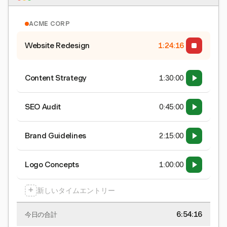
ACME CORP
Website Redesign
1:24:17
Content Strategy
1:30:00
SEO Audit
0:45:00
Brand Guidelines
2:15:00
Logo Concepts
1:00:00
+
新しいタイムエントリー
6:54:17
今日の合計