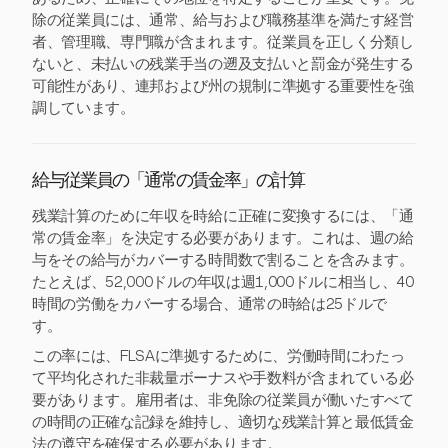
除の従業員には、通常、給与および職務基準を満たす経営
者、管理職、専門職が含まれます。従業員を正しく分類し
ないと、未払いの残業手当の遡及支払いと罰金が発生する
可能性があり、連邦および州の規制に準拠する重要性を強
調しています。
給与従業員の「通常の賃金率」の計算
残業計算のために年収を時給に正確に変換するには、「通
常の賃金率」を決定する必要があります。これは、週の給
与をその給与がカバーする時間数で割ることを含みます。
たとえば、52,000ドルの年収は週1,000ドルに相当し、40
時間の労働をカバーする場合、通常の時給は25ドルで
す。
この率には、FLSAに準拠するために、労働時間にわたっ
て平均化された非裁量ボーナスや手数料が含まれている必
要があります。雇用者は、非免除の従業員が働いたすべて
の時間の正確な記録を維持し、適切な残業計算と最低賃金
法の遵守を確保する必要があります。