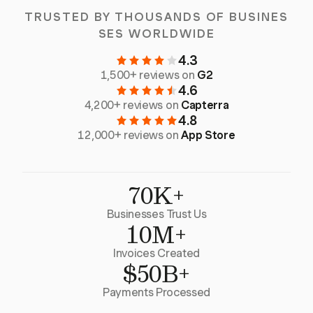
TRUSTED BY THOUSANDS OF BUSINES
SES WORLDWIDE
4.3
1,500+ reviews on
G2
4.6
4,200+ reviews on
Capterra
4.8
12,000+ reviews on
App Store
70K+
Businesses Trust Us
10M+
Invoices Created
$50B+
Payments Processed