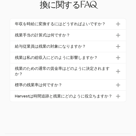
換に関するFAQ
年収を時給に変換するにはどうすればよいですか？
年収を時給に変換するには、年収を52で割って週の
残業手当の計算式は何ですか？
給与を求め、その後、週に働く時間数で割ります。
残業手当は、通常の時給に1.5を掛けて計算されま
たとえば、52,000ドルの年収は週1,000ドルで、40
給与従業員は残業の対象になりますか？
す。たとえば、時給が25ドルの場合、残業率は37.50
時間の週の場合、時給は25ドルです。
給与従業員は、FLSAに基づいて非免除として分類さ
ドルです。これを残業時間に掛けて、合計の残業手
残業は私の総収入にどのように影響しますか？
れる場合、残業の対象になることがあります。これ
当を求めます。
残業は、週40時間を超える労働に対して通常の時給
は、給与、職務、および週684ドルの給与基準を下回
残業のための通常の賃金率はどのように決定されます
の1.5倍を支払うことで、総収入を増加させます。こ
か？
るかどうかによって異なります。
れは、特に追加の残業規則がある州では、収入を大
通常の賃金率には、時給に加えて非裁量ボーナスや
標準の残業率は何ですか？
幅に増加させる可能性があります。
手数料が含まれます。これにより、残業が基本の時
連邦法に基づく標準の残業率は、週40時間を超える
給だけでなく、総収入に基づいて計算されることが
Harvestは時間追跡と残業にどのように役立ちますか？
労働に対して通常の時給の1.5倍です。一部の州で
保証されます。
Harvestは、手動タスク管理を通じて残業に対応する
は、日次残業や延長労働に対してより高い率を要求
柔軟な時間追跡を提供します。これは、残業を正確
しています。
に計算するために重要な時間記録を確保するのに役
立ちます。