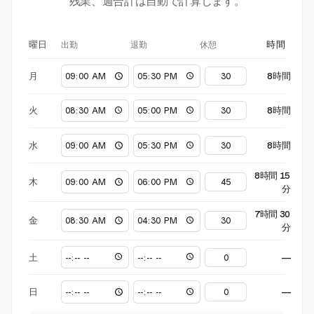
残業、週合計は自動で計算します。
出勤
退勤
休憩
曜日
時間
月
8時間
火
8時間
水
8時間
8時間 15
木
分
7時間 30
金
分
土
—
日
—