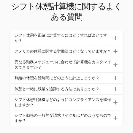
シフト休憩計算機に関するよく
ある質問
シフト休憩を正確に計算するにはどうすればよいです
か？
シフト休憩を正確に計算するには、労働法に基づい
アメリカの休憩に関する労働法はどうなっていますか？
て支払われる休憩と無給の休憩を区別するシフト休
アメリカでは、公正労働基準法（FLSA）は休憩を義
憩計算機を使用します。シフトの開始時刻と終了時
異なる勤務スケジュールに合わせて計算機をカスタマイ
務付けていませんが、提供される場合、短い休憩は
ズできますか？
刻、休憩の長さを入力することで、純粋な請求可能
有給であり、食事休憩は一般的に無給です。州の法
時間を自動的に計算します。これにより、コンプラ
はい、多くのシフト休憩計算機は、さまざまな勤務
無給の休憩を総時間にどのように計上しますか？
律にはより厳しい要件がある場合があるため、正確
イアンスと正確な請求が確保されます。
スケジュールに対応するためのカスタマイズを許可
な時間追跡のために連邦法と州法の両方を把握する
無給の休憩を計上するには、シフトの開始時刻と終
しています。労働法、会社の方針、またはクライア
休憩と一緒に残業を追跡する方法はありますか？
ことが重要です。
了時刻を入力し、シフト休憩計算機で休憩の長さを
ント契約に基づいてルールを設定することで、異な
はい、シフト休憩計算機には、残業を追跡する機能
指定します。このツールは、自動的に有給と無給の
シフト休憩計算機はどのようにコンプライアンスを確保
るシフトの正確な休憩計算と請求を確保できます。
が含まれていることがよくあります。勤務時間と休
しますか？
休憩を区別し、請求のための純粋な請求可能時間を
憩を入力することで、計算機は残業が適用されるか
提供します。
シフト休憩計算機は、労働法や会社の方針に基づく
シフト勤務の一般的な請求サイクルはどのようなもので
どうかを判断し、追加の勤務時間が正確に記録さ
事前定義されたルールを適用することでコンプライ
すか？
れ、請求されることを保証します。
アンスを確保します。有給と無給の休憩を自動的に
シフト勤務の一般的な請求サイクルは、給与サイク