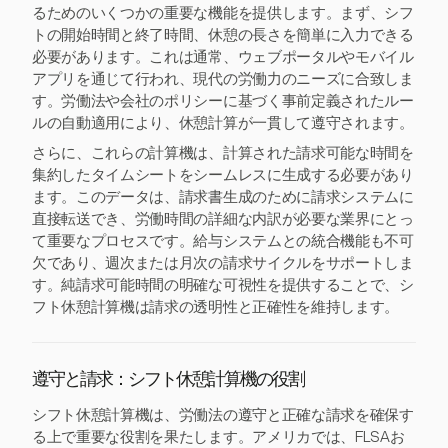
るためのいくつかの重要な機能を提供します。まず、シフ
トの開始時間と終了時間、休憩の長さを簡単に入力できる
必要があります。これは通常、ウェブポータルやモバイル
アプリを通じて行われ、現代の労働力のニーズに合致しま
す。労働法や会社のポリシーに基づく事前定義されたルー
ルの自動適用により、休憩計算が一貫して遵守されます。
さらに、これらの計算機は、計算された請求可能な時間を
集約したタイムシートをシームレスに生成する必要があり
ます。このデータは、請求書生成のために請求システムに
直接転送でき、労働時間の詳細な内訳が必要な業界にとっ
て重要なプロセスです。給与システムとの統合機能も不可
欠であり、週次または月次の請求サイクルをサポートしま
す。純請求可能時間の明確な可視性を提供することで、シ
フト休憩計算機は請求の透明性と正確性を維持します。
遵守と請求：シフト休憩計算機の役割
シフト休憩計算機は、労働法の遵守と正確な請求を確保す
る上で重要な役割を果たします。アメリカでは、FLSAお