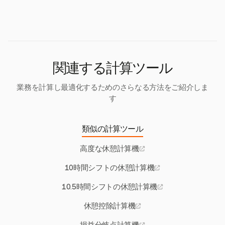
区別し、請求可能時間の正確な計算と法的要件の遵
ルに合わせており、通常は週次、隔週、または月次
守を可能にします。
です。このスケジュールは、請求と給与処理の一貫
性を維持し、タイムリーで正確な財務管理を確保し
ます。
関連する計算ツール
業務を計算し最適化するためのさらなる方法をご紹介しま
す
類似の計算ツール
高度な休憩計算機
10時間シフトの休憩計算機
10.5時間シフトの休憩計算機
休憩控除計算機