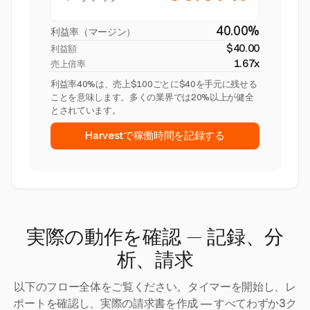
40.00%
利益率（マージン）
$40.00
利益額
1.67x
売上倍率
利益率40%は、売上$100ごとに$40を手元に残せる
ことを意味します。多くの業界では20%以上が健全
とされています。
Harvestで稼働時間を記録する
実際の動作を確認 — 記録、分
析、請求
以下のフロー全体をご覧ください。タイマーを開始し、レ
ポートを確認し、実際の請求書を作成 — すべてわずか3ク