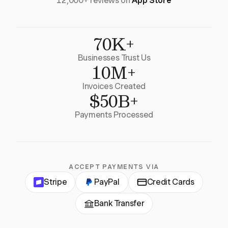
12,000+ reviews on
App Store
70K+
Businesses Trust Us
10M+
Invoices Created
$50B+
Payments Processed
ACCEPT PAYMENTS VIA
Stripe
PayPal
Credit Cards
Bank Transfer