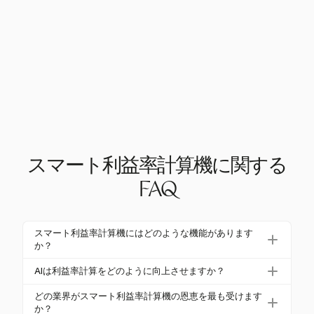
スマート利益率計算機に関する
FAQ
スマート利益率計算機にはどのような機能があります
か？
スマート利益率計算機は、基本的な計算を超えた詳
AIは利益率計算をどのように向上させますか？
細なインサイトを提供します。粗利益率、営業利益
AIは、大規模なデータセットを分析してトレンドを特
率、純利益率を計算し、業界ベンチマークを使用し
どの業界がスマート利益率計算機の恩恵を最も受けます
定し、業界特有の推奨事項を提供することで利益率
か？
て特化した価格戦略を提供します。このツールは、