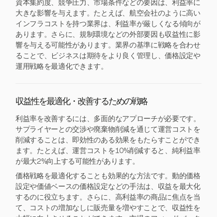
資本集約度、競争圧力、市場条件などの要因は、利益率に
大きな影響を与えます。たとえば、航空会社のように高い
インフラコストを持つ業界は、利益率が厳しくなる傾向が
あります。さらに、規制環境などの外部要因も収益性に影
響を与える可能性があります。業界の基準に戦略を合わせ
ることで、ビジネスは期待をより良く管理し、価格設定や
運用戦略を最適化できます。
収益性を最適化・改善するための戦略
利益率を改善するには、多面的なアプローチが必要です。
サプライヤーとの交渉や廃棄物削減を通じて運営コストを
削減することは、即効性のある効果をもたらすことができ
ます。たとえば、運営コストを10%削減すると、純利益率
が最大2%向上する可能性があります。
価格戦略を最適化することも効果的な方法です。動的価格
設定や価値ベースの価格設定などの手法は、収益を最大化
するのに役立ちます。さらに、高利益率の商品に焦点を当
て、コストの増加なしに販売量を増やすことで、収益性を