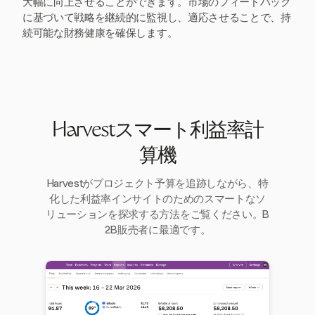
大幅に向上させることができます。市場のフィードバック
に基づいて戦略を継続的に監視し、適応させることで、持
続可能な財務健康を確保します。
Harvestスマート利益率計
算機
Harvestがプロジェクト予算を追跡しながら、特
化した利益率インサイトのためのスマートなソ
リューションを探求する方法をご覧ください。B
2B販売者に最適です。