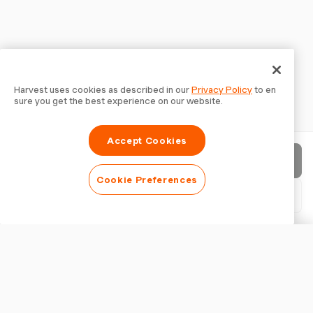
Harvest uses cookies as described in our
Privacy Policy
to en
sure you get the best experience on our website.
Accept Cookies
請求書を送信
Cookie Preferences
PDFをダウンロード
請求書をカスタマイズ
外観