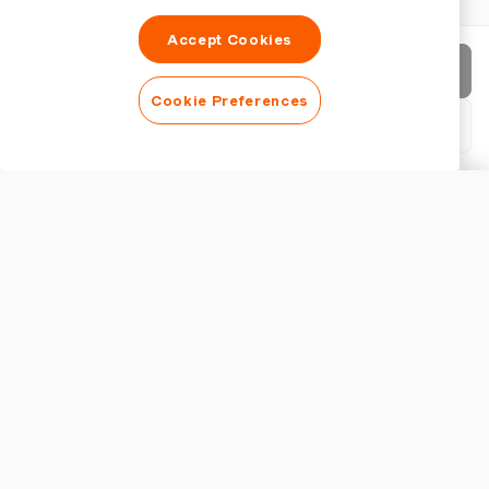
Accept Cookies
請求書を送信
Cookie Preferences
PDFをダウンロード
請求書をカスタマイズ
外観
ロゴを追加
請求書タイトルを表示
請求書の設定
通貨
発注書ソフトウェアで優先すべき主要機能