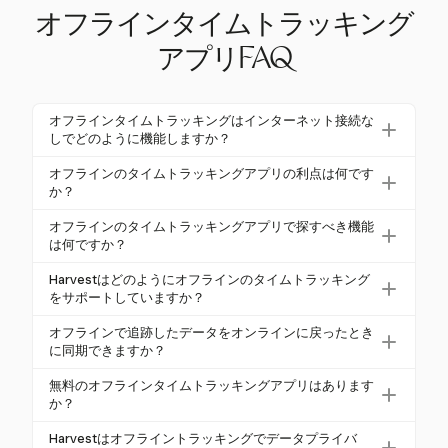
オフラインタイムトラッキング
アプリFAQ
オフラインタイムトラッキングはインターネット接続な
しでどのように機能しますか？
オフラインのタイムトラッキングでは、ユーザーは
オフラインのタイムトラッキングアプリの利点は何です
アクティブなインターネット接続なしで作業時間や
か？
活動を記録できます。データはデバイスにローカル
オフラインのタイムトラッキングアプリは、接続の
オフラインのタイムトラッキングアプリで探すべき機能
に保存され、インターネット接続が復旧すると自動
問題によるエントリーの損失を防ぐことでデータの
は何ですか？
的に中央システムに同期されます。これにより、接
正確性を向上させます。正確な記録を維持すること
探すべき主な機能には、自動データ同期、重複エン
続の問題がある地域でもすべての作業が正確に追跡
Harvestはどのようにオフラインのタイムトラッキング
で労働法に準拠し、オンラインに戻った際に自動的
トリーを防ぐための競合検出、堅牢な承認ワークフ
され、記録されます。
をサポートしていますか？
にデータを同期することで管理業務を効率化しま
ローが含まれます。セキュリティも重要で、ローカ
Harvestは、モバイルおよびデスクトップアプリを通
す。これらのアプリは、建設や物流など、インター
オフラインで追跡したデータをオンラインに戻ったとき
ルデータは安全に保存され、同期中は暗号化されま
じてオフラインのタイムトラッキングをサポートし
ネットアクセスが不安定な業界で特に有益です。
に同期できますか？
す。GPS追跡や活動モニタリングなどの追加機能
ています。ユーザーはオフラインで時間を追跡で
はい、オフラインのタイムトラッキングアプリは、
も、機能性をさらに向上させることができます。
無料のオフラインタイムトラッキングアプリはあります
き、データはローカルに保存され、インターネット
インターネット接続が再確立されると、自動的に保
か？
接続が復旧すると自動的に同期されます。これによ
存されたデータを同期するように設計されていま
いくつかのオフラインタイムトラッキングアプリ
り、時間エントリーが失われることなく、給与やプ
Harvestはオフライントラッキングでデータプライバ
す。このプロセスにより、すべてのオフラインエン