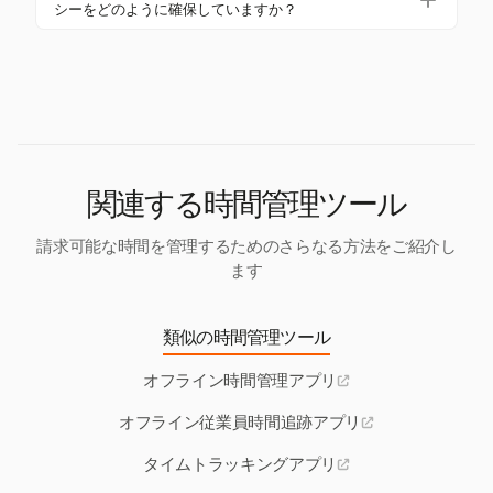
は、基本機能にアクセスできる無料版やトライアル
ロジェクト管理のための正確な記録が維持されま
シーをどのように確保していますか？
トリーが中央システムにアップロードされ、正確で
を提供しています。これらのオプションを探ること
す。
Harvestは、ローカルデータストレージを安全に保
完全な記録が維持されます。
で、ニーズや予算に合ったソリューションを見つけ
ち、同期中に暗号化されたチャネルを使用すること
ることができます。
でデータプライバシーを確保しています。システム
は責任のための監査証跡を維持し、機密情報を保護
するために役割ベースのアクセス制御を採用してい
ます。
関連する時間管理ツール
請求可能な時間を管理するためのさらなる方法をご紹介し
ます
類似の時間管理ツール
オフライン時間管理アプリ
オフライン従業員時間追跡アプリ
タイムトラッキングアプリ