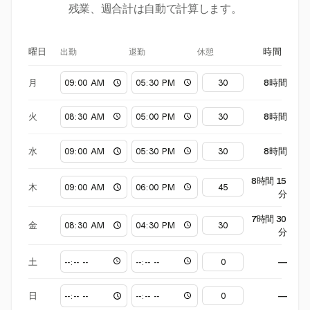
残業、週合計は自動で計算します。
出勤
退勤
休憩
曜日
時間
月
8時間
火
8時間
水
8時間
8時間 15
木
分
7時間 30
金
分
土
—
日
—