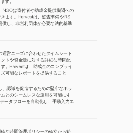
ちます。
で、NGOは寄付者や助成金提供機関への
。Harvestは、監査準備やIRS
を提供し、非営利団体が必要な法的基準
の運営ニーズに合わせたタイムシート
ェクトや資金源に対する詳細な時間配
Harvestは、助成金のコンプライ
イズ可能なレポートを提供すること
し、認識を促進するための堅牢なボラ
テムとのシームレスな運用を可能にす
統合は、データフローを自動化し、手動入力エ
明確な時間管理ポリシーの確立から始