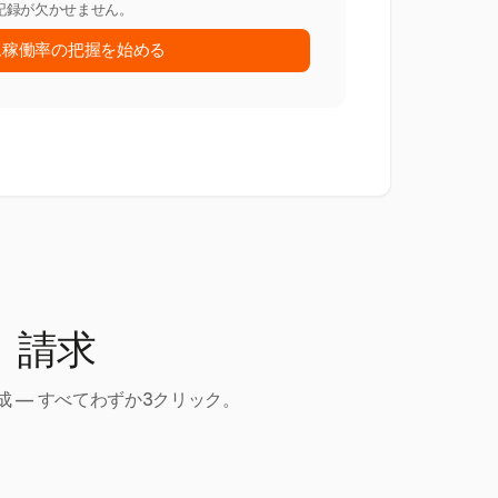
記録が欠かせません。
ム稼働率の把握を始める
、請求
 — すべてわずか3クリック。