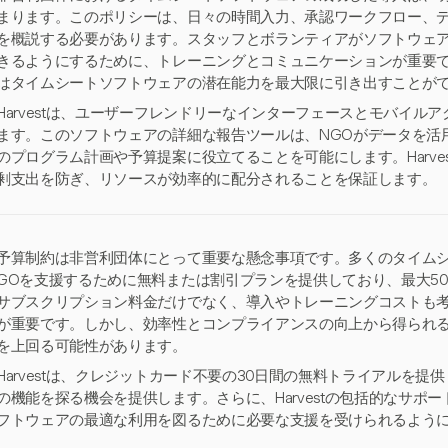
まります。このポリシーは、日々の時間入力、承認ワークフロー、
を概説する必要があります。スタッフとボランティアがソフトウェ
きるようにするために、トレーニングとコミュニケーションが重要で
はタイムシートソフトウェアの潜在能力を最大限に引き出すことが
Harvestは、ユーザーフレンドリーなインターフェースとモバイル
ます。このソフトウェアの詳細な報告ツールは、NGOがデータを活
のプログラム計画や予算提案に役立てることを可能にします。Harve
剰支出を防ぎ、リソースが効率的に配分されることを保証します。
予算制約は非営利団体にとって重要な懸念事項です。多くのタイム
GOを支援するために無料または割引プランを提供しており、最大5
サブスクリプション料金だけでなく、導入やトレーニングコストも
が重要です。しかし、効率性とコンプライアンスの向上から得られ
を上回る可能性があります。
Harvestは、クレジットカード不要の30日間の無料トライアルを
の機能を探る機会を提供します。さらに、Harvestの包括的なサポ
フトウェアの最適な利用を図るために必要な支援を受けられるよう