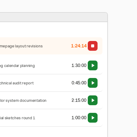
1:24:15
mepage layout revisions
1:30:00
og calendar planning
0:45:00
chnical audit report
2:15:00
lor system documentation
1:00:00
tial sketches round 1