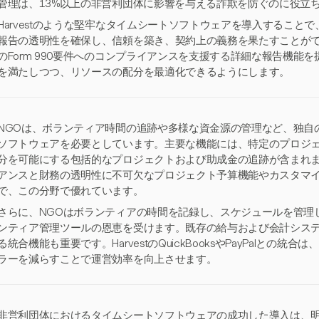
管理は、13%以上の非営利団体に影響を与える詐欺を防ぐのに役立
Harvestのような堅牢なタイムシートソフトウェアを導入すること
報告の透明性を確保し、信頼を築き、契約上の義務を果たすことができます
のForm 990要件へのコンプライアンスを支援する詳細な報告機能
を満たしつつ、リソースの配分を最適化できるようにします。
NGOは、ボランティア時間の追跡や多様な資金源の管理など、独自
ソフトウェアを必要としています。主要な機能には、特定のプロジ
分を可能にする包括的なプロジェクトおよび助成金の追跡が含まれます。
アンスと財務の透明性に不可欠なプロジェクト予算機能やカスタマ
で、この分野で優れています。
さらに、NGOはボランティアの時間を記録し、スケジュールを管理
ンティア管理ツールの恩恵を受けます。既存の給与および会計シス
る統合機能も重要です。HarvestのQuickBooksやPayPalとの
ラーを減らすことで運営効率を向上させます。
非営利団体におけるタイムシートソフトウェアの成功した導入は、