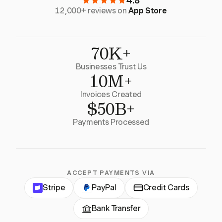
4.8
12,000+ reviews on
App Store
70K+
Businesses Trust Us
10M+
Invoices Created
$50B+
Payments Processed
ACCEPT PAYMENTS VIA
Stripe
PayPal
Credit Cards
Bank Transfer