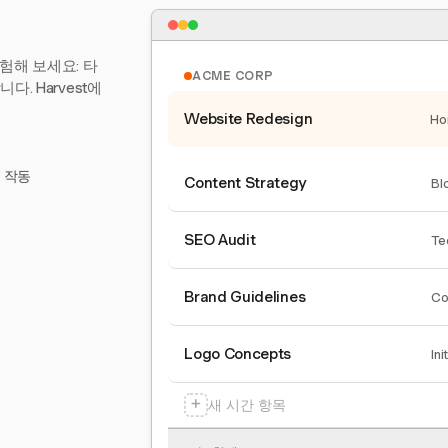
험해 보세요: 타
ACME CORP
. Harvest에
Website Redesign
Ho
서 작동
Content Strategy
Bl
SEO Audit
Te
Brand Guidelines
Co
Logo Concepts
Ini
+
새 시간 항목