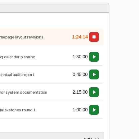
1:24:15
mepage layout revisions
1:30:00
og calendar planning
0:45:00
chnical audit report
2:15:00
lor system documentation
1:00:00
tial sketches round 1