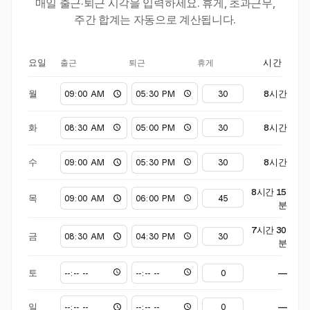
매일 출근·퇴근 시각을 입력하세요. 휴게, 초과근무,
주간 합계는 자동으로 계산됩니다.
출근
퇴근
휴게
요일
시간
월
8시간
화
8시간
수
8시간
8시간 15
목
분
7시간 30
금
분
토
—
일
—