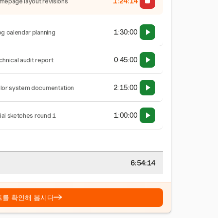
1:24:15
mepage layout revisions
1:30:00
og calendar planning
0:45:00
chnical audit report
2:15:00
lor system documentation
1:00:00
tial sketches round 1
6:54:15
→
트를 확인해 봅시다