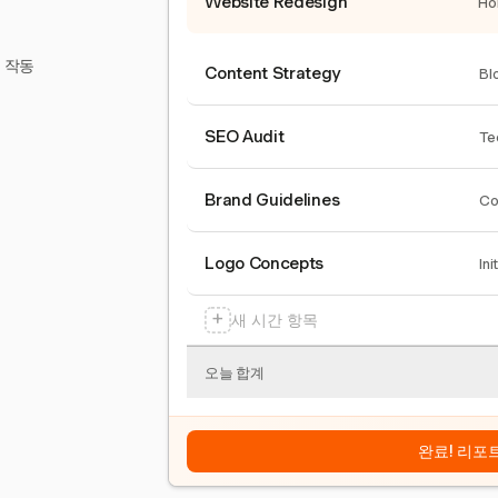
Website Redesign
Ho
서 작동
Content Strategy
Bl
SEO Audit
Te
Brand Guidelines
Co
Logo Concepts
Ini
+
새 시간 항목
오늘 합계
완료! 리포