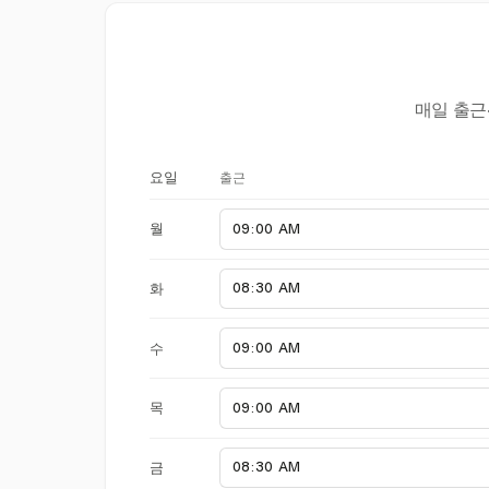
매일 출근
출근
요일
월
화
수
목
금