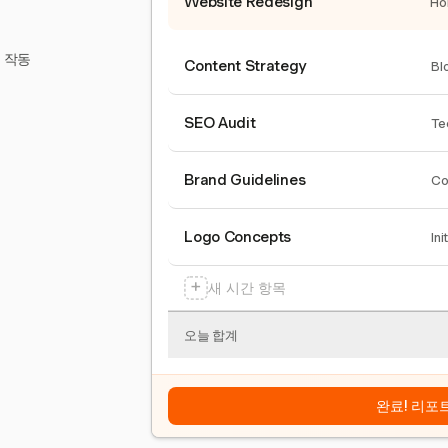
Website Redesign
Ho
서 작동
Content Strategy
Bl
SEO Audit
Te
Brand Guidelines
Co
Logo Concepts
Ini
+
새 시간 항목
오늘 합계
완료! 리포