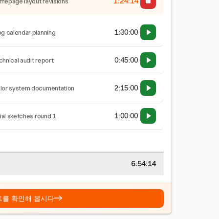
1:24:15
mepage layout revisions
1:30:00
og calendar planning
0:45:00
chnical audit report
2:15:00
lor system documentation
1:00:00
tial sketches round 1
6:54:15
→
트를 확인해 봅시다