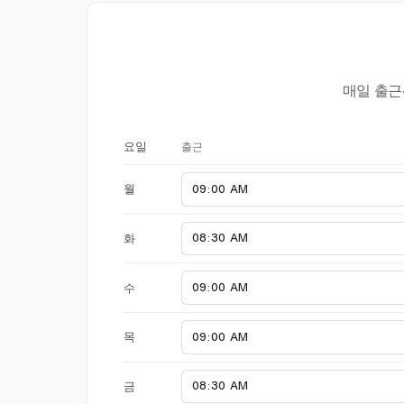
매일 출근
출근
요일
월
화
수
목
금