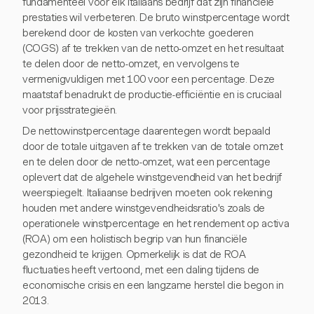
fundamenteel voor elk Italiaans bedrijf dat zijn financiële
prestaties wil verbeteren. De bruto winstpercentage wordt
berekend door de kosten van verkochte goederen
(COGS) af te trekken van de netto-omzet en het resultaat
te delen door de netto-omzet, en vervolgens te
vermenigvuldigen met 100 voor een percentage. Deze
maatstaf benadrukt de productie-efficiëntie en is cruciaal
voor prijsstrategieën.
De nettowinstpercentage daarentegen wordt bepaald
door de totale uitgaven af te trekken van de totale omzet
en te delen door de netto-omzet, wat een percentage
oplevert dat de algehele winstgevendheid van het bedrijf
weerspiegelt. Italiaanse bedrijven moeten ook rekening
houden met andere winstgevendheidsratio's zoals de
operationele winstpercentage en het rendement op activa
(ROA) om een holistisch begrip van hun financiële
gezondheid te krijgen. Opmerkelijk is dat de ROA
fluctuaties heeft vertoond, met een daling tijdens de
economische crisis en een langzame herstel die begon in
2013.