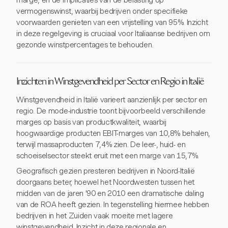
marge, en de implicaties van de belasting op
vermogenswinst, waarbij bedrijven onder specifieke
voorwaarden genieten van een vrijstelling van 95%. Inzicht
in deze regelgeving is cruciaal voor Italiaanse bedrijven om
gezonde winstpercentages te behouden.
Inzichten in Winstgevendheid per Sector en Regio in Italië
Winstgevendheid in Italië varieert aanzienlijk per sector en
regio. De mode-industrie toont bijvoorbeeld verschillende
marges op basis van productkwaliteit, waarbij
hoogwaardige producten EBIT-marges van 10,8% behalen,
terwijl massaproducten 7,4% zien. De leer-, huid- en
schoeiselsector steekt eruit met een marge van 15,7%.
Geografisch gezien presteren bedrijven in Noord-Italië
doorgaans beter, hoewel het Noordwesten tussen het
midden van de jaren '90 en 2010 een dramatische daling
van de ROA heeft gezien. In tegenstelling hiermee hebben
bedrijven in het Zuiden vaak moeite met lagere
winstgevendheid. Inzicht in deze regionale en