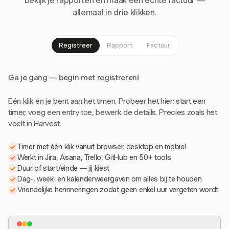
bekijk je rapporten en maak een echte factuur —
allemaal in drie klikken.
Registreer
Rapport
Factuur
Ga je gang — begin met registreren!
Eén klik en je bent aan het timen. Probeer het hier: start een
timer, voeg een entry toe, bewerk de details. Precies zoals het
voelt in Harvest.
Timer met één klik vanuit browser, desktop en mobiel
Werkt in Jira, Asana, Trello, GitHub en 50+ tools
Duur of start/einde — jij kiest
Dag-, week- en kalenderweergaven om alles bij te houden
Vriendelijke herinneringen zodat geen enkel uur vergeten wordt