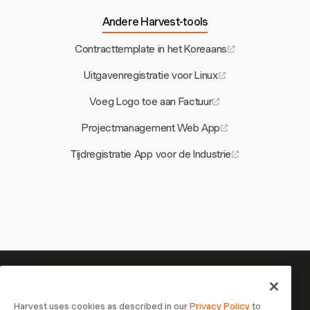
Andere Harvest-tools
Contracttemplate in het Koreaans
Uitgavenregistratie voor Linux
Voeg Logo toe aan Factuur
Projectmanagement Web App
Tijdregistratie App voor de Industrie
Je tijd is het waard om bij te
houden — begin nu
Harvest uses cookies as described in our
Privacy Policy
to