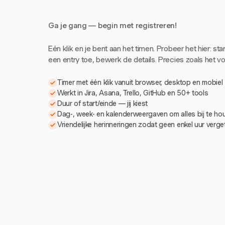
Ga je gang — begin met registreren!
Eén klik en je bent aan het timen. Probeer het hier: sta
een entry toe, bewerk de details. Precies zoals het voe
Timer met één klik vanuit browser, desktop en mobiel
Werkt in Jira, Asana, Trello, GitHub en 50+ tools
Duur of start/einde — jij kiest
Dag-, week- en kalenderweergaven om alles bij te h
Vriendelijke herinneringen zodat geen enkel uur verg