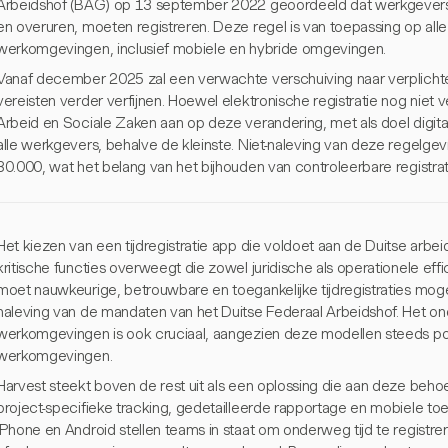
Arbeidshof (BAG) op 13 september 2022 geoordeeld dat werkgevers s
en overuren, moeten registreren. Deze regel is van toepassing op all
werkomgevingen, inclusief mobiele en hybride omgevingen.
Vanaf december 2025 zal een verwachte verschuiving naar verplichte 
vereisten verder verfijnen. Hoewel elektronische registratie nog niet ver
Arbeid en Sociale Zaken aan op deze verandering, met als doel digitale
alle werkgevers, behalve de kleinste. Niet-naleving van deze regelgev
30.000, wat het belang van het bijhouden van controleerbare registrat
Het kiezen van een tijdregistratie app die voldoet aan de Duitse arbei
kritische functies overweegt die zowel juridische als operationele eff
moet nauwkeurige, betrouwbare en toegankelijke tijdregistraties mogel
naleving van de mandaten van het Duitse Federaal Arbeidshof. Het o
werkomgevingen is ook cruciaal, aangezien deze modellen steeds p
werkomgevingen.
Harvest steekt boven de rest uit als een oplossing die aan deze beho
project-specifieke tracking, gedetailleerde rapportage en mobiele to
iPhone en Android stellen teams in staat om onderweg tijd te registrer