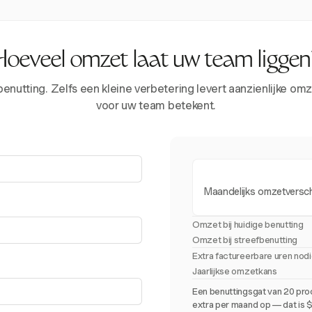
Hoeveel omzet laat uw team liggen
tting. Zelfs een kleine verbetering levert aanzienlijke omze
voor uw team betekent.
Maandelijks omzetversch
Omzet bij huidige benutting
Omzet bij streefbenutting
Extra factureerbare uren nod
Jaarlijkse omzetkans
Een benuttingsgat van 20 pro
extra per maand op — dat is $