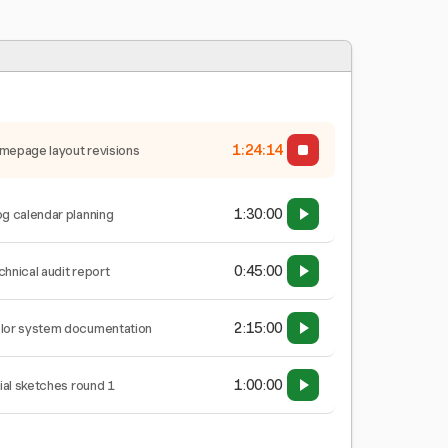
1:24:15
mepage layout revisions
1:30:00
og calendar planning
0:45:00
chnical audit report
2:15:00
lor system documentation
1:00:00
tial sketches round 1