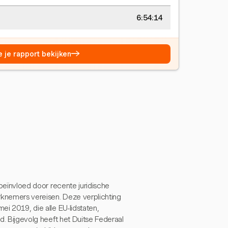
6:54:15
→
e je rapport bekijken
k beïnvloed door recente juridische
rknemers vereisen. Deze verplichting
ei 2019, die alle EU-lidstaten,
jd. Bijgevolg heeft het Duitse Federaal