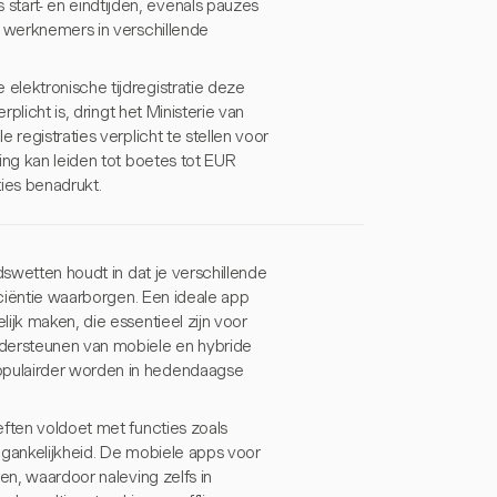
tart- en eindtijden, evenals pauzes
e werknemers in verschillende
elektronische tijdregistratie deze
plicht is, dringt het Ministerie van
 registraties verplicht te stellen voor
ing kan leiden tot boetes tot EUR
ies benadrukt.
dswetten houdt in dat je verschillende
iciëntie waarborgen. Een ideale app
ijk maken, die essentieel zijn voor
ndersteunen van mobiele en hybride
opulairder worden in hedendaagse
eften voldoet met functies zoals
egankelijkheid. De mobiele apps voor
en, waardoor naleving zelfs in