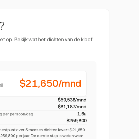
?
t op. Bekijk wat het dichten van de kloof
$21,650/mnd
il
$59,538/mnd
$81,187/mnd
1.6u
ig per persoon/dag
$259,800
centpunt over 5 mensen dichten levert $21,650
259,800 per jaar. De eerste stap is weten waar