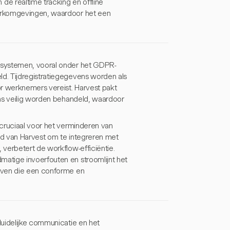
 realtime tracking en offline
erkomgevingen, waardoor het een
esystemen, vooral onder het GDPR-
d. Tijdregistratiegegevens worden als
or werknemers vereist. Harvest pakt
ens veilig worden behandeld, waardoor
 cruciaal voor het verminderen van
eid van Harvest om te integreren met
verbetert de workflow-efficiëntie.
atige invoerfouten en stroomlijnt het
jven die een conforme en
duidelijke communicatie en het