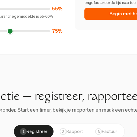
ongefactureerde tijd naartoe 
55%
Begin met h
et branchegemiddelde is 55–60%.
75%
actie — registreer, rapportee
onder. Start een timer, bekijk je rapporten en maak een echte 
Registreer
Rapport
Factuur
1
2
3