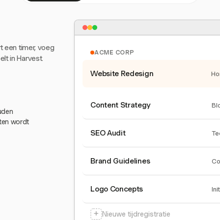
rt een timer, voeg
ACME CORP
lt in Harvest.
Website Redesign
Ho
Content Strategy
Bl
ouden
eten wordt
SEO Audit
Te
Brand Guidelines
Co
Logo Concepts
Ini
+
Nieuwe tijdregistratie