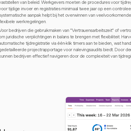
vaststellen van beleid. Werkgevers moeten de procedures voor tijdregi
voor tijdige invoer en registraties minimaal twee jaar op een contro
systematische aanpak helpt bij het overwinnen van veelvoorkomende 
flexibele werkregelingen.
Voor bedrijven die gebruikmaken van "Vertrauensarbeitszeit" of vertro
om juridische verplichtingen in balans te brengen met flexibiliteit. Harv
automatische tijdregistratie via één-klik timers aan te bieden, wat ha
gedetailleerde projectrapportage voor nalevingsaudits biedt. Door der
kunnen bedrijven effectief navigeren door de complexiteit van tijdregi