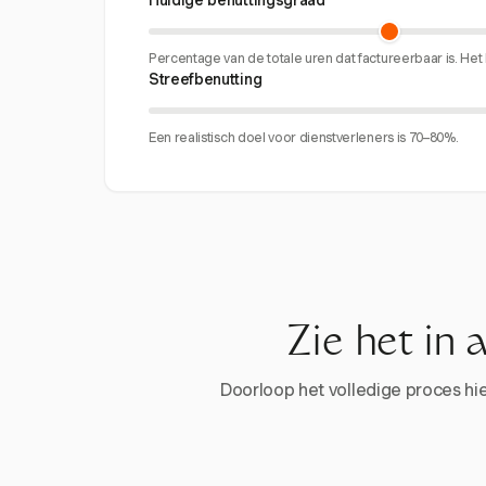
Huidige benuttingsgraad
Percentage van de totale uren dat factureerbaar is. H
Streefbenutting
Een realistisch doel voor dienstverleners is 70–80%.
Zie het in 
Doorloop het volledige proces hier