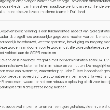
afgelegen omgevingen wordt gewaarborgd. Bovendien ondersteunen de
mogelijkheden van Harvest een naadloze werking in verschillende w
uitstekende keuze is voor moderne teams in Duitsland.
Gegevensbescherming is een fundamenteel aspect van tijdregistrati
kader, dat regelt hoe persoonlijke gegevens moeten worden behandel
persoonlijk beschouwd, wat transparantie, beveiliging en toegang vo
deze zorgen aan door ervoor te zorgen dat alle tijdregistratiegegev
het voldoet aan de GDPR-vereisten.
Bovendien is naadloze integratie met loonadministraties zoals DATEV
administratieve lasten en het minimaliseren van fouten. De mogelijkh
een scala aan systemen, waaronder populaire Duitse loonoplossingen, 
Door gegevensoverdracht te automatiseren, vermindert Harvest handm
HR-processen, waardoor het een robuuste oplossing biedt voor bedri
geïntegreerde tijdregistratie nodig hebben.
Het succesvol implementeren van een tijdregistratiesysteem vereist 