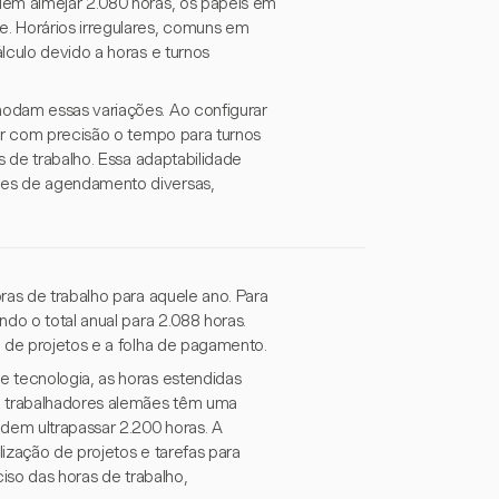
dem almejar 2.080 horas, os papéis em
. Horários irregulares, comuns em
lculo devido a horas e turnos
odam essas variações. Ao configurar
ear com precisão o tempo para turnos
s de trabalho. Essa adaptabilidade
des de agendamento diversas,
ras de trabalho para aquele ano. Para
do o total anual para 2.088 horas.
o de projetos e a folha de pagamento.
e tecnologia, as horas estendidas
o, trabalhadores alemães têm uma
dem ultrapassar 2.200 horas. A
lização de projetos e tarefas para
ciso das horas de trabalho,