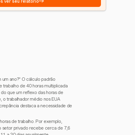
→
s ver seu relatório
m um ano?" O cálculo padrão
trabalho de 40 horas multiplicada
 do que um reflexo das horas de
de, o trabalhador médio nos EUA
screpância destaca a necessidade de
horas de trabalho. Por exemplo,
setor privado recebe cerca de 7,6
e 11 a 20 dias anualmente,