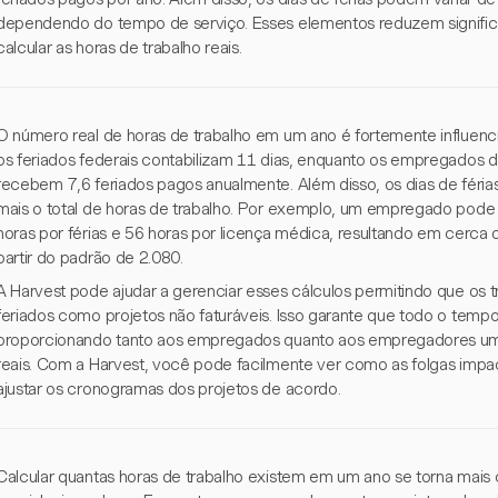
dependendo do tempo de serviço. Esses elementos reduzem signific
calcular as horas de trabalho reais.
O número real de horas de trabalho em um ano é fortemente influenci
os feriados federais contabilizam 11 dias, enquanto os empregados d
recebem 7,6 feriados pagos anualmente. Além disso, os dias de féri
mais o total de horas de trabalho. Por exemplo, um empregado pode s
horas por férias e 56 horas por licença médica, resultando em cerca d
partir do padrão de 2.080.
A Harvest pode ajudar a gerenciar esses cálculos permitindo que os t
feriados como projetos não faturáveis. Isso garante que todo o tempo 
proporcionando tanto aos empregados quanto aos empregadores uma 
reais. Com a Harvest, você pode facilmente ver como as folgas impac
ajustar os cronogramas dos projetos de acordo.
Calcular quantas horas de trabalho existem em um ano se torna mais