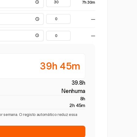
7h 30m
—
—
39h 45m
39.8h
Nenhuma
8h
2h 45m
por semana. O registo automático reduz essa