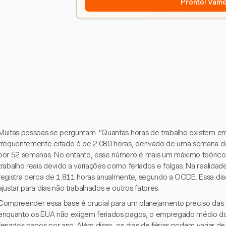
Pronto! Vamo
Muitas pessoas se perguntam: "Quantas horas de trabalho existem e
frequentemente citado é de 2.080 horas, derivado de uma semana de 
por 52 semanas. No entanto, esse número é mais um máximo teórico
trabalho reais devido a variações como feriados e folgas. Na realida
registra cerca de 1.811 horas anualmente, segundo a OCDE. Essa di
ajustar para dias não trabalhados e outros fatores.
Compreender essa base é crucial para um planejamento preciso das 
enquanto os EUA não exigem feriados pagos, o empregado médio do 
feriados pagos por ano. Além disso, os dias de férias podem variar d