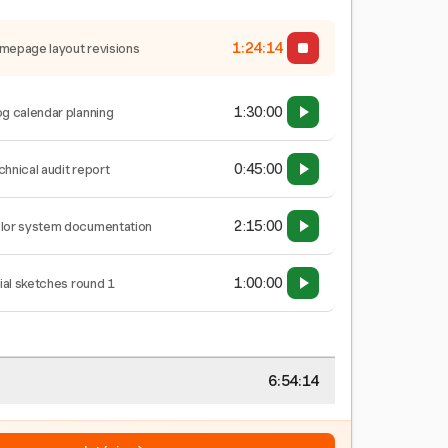
1:24:15
mepage layout revisions
1:30:00
og calendar planning
0:45:00
chnical audit report
2:15:00
lor system documentation
1:00:00
tial sketches round 1
6:54:15