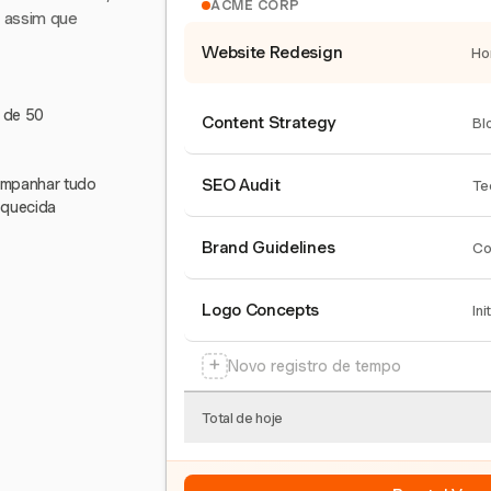
ACME CORP
e assim que
Website Redesign
Ho
s de 50
Content Strategy
Bl
companhar tudo
SEO Audit
Te
squecida
Brand Guidelines
Co
Logo Concepts
Ini
+
Novo registro de tempo
Total de hoje