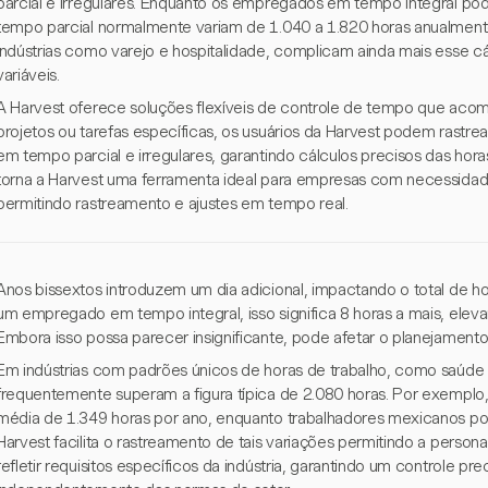
parcial e irregulares. Enquanto os empregados em tempo integral po
tempo parcial normalmente variam de 1.040 a 1.820 horas anualmente
indústrias como varejo e hospitalidade, complicam ainda mais esse cá
variáveis.
A Harvest oferece soluções flexíveis de controle de tempo que acom
projetos ou tarefas específicas, os usuários da Harvest podem rastr
em tempo parcial e irregulares, garantindo cálculos precisos das hora
torna a Harvest uma ferramenta ideal para empresas com necessida
permitindo rastreamento e ajustes em tempo real.
Anos bissextos introduzem um dia adicional, impactando o total de ho
um empregado em tempo integral, isso significa 8 horas a mais, elevan
Embora isso possa parecer insignificante, pode afetar o planejament
Em indústrias com padrões únicos de horas de trabalho, como saúde 
frequentemente superam a figura típica de 2.080 horas. Por exempl
média de 1.349 horas por ano, enquanto trabalhadores mexicanos po
Harvest facilita o rastreamento de tais variações permitindo a persona
refletir requisitos específicos da indústria, garantindo um controle pre