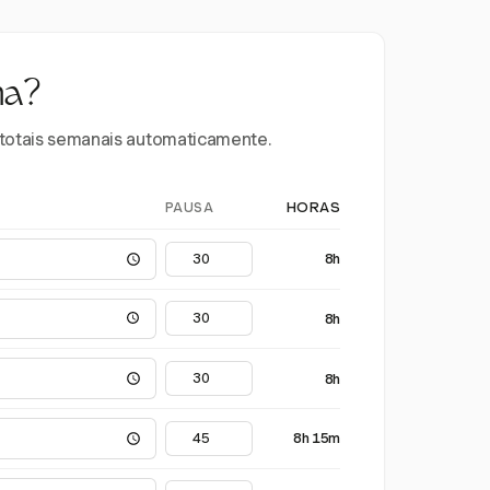
na?
e totais semanais automaticamente.
PAUSA
HORAS
8h
8h
8h
8h 15m