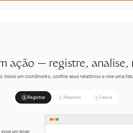
m ação — registre, analise,
 Inicie um cronômetro, confira seus relatórios e crie uma fatu
Registrar
Relatório
Fatura
1
2
3
nicie um timer,