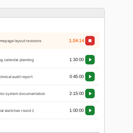
1:24:15
mepage layout revisions
1:30:00
og calendar planning
0:45:00
chnical audit report
2:15:00
lor system documentation
1:00:00
tial sketches round 1