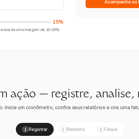
Acompanhe as h
15%
 precisa de uma margem de 10–25%
m ação — registre, analise,
 Inicie um cronômetro, confira seus relatórios e crie uma fatu
Registrar
Relatório
Fatura
1
2
3