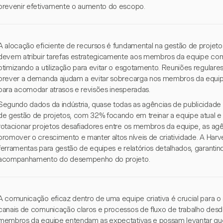
prevenir efetivamente o aumento do escopo.
A alocação eficiente de recursos é fundamental na gestão de projetos
devem atribuir tarefas estrategicamente aos membros da equipe com
otimizando a utilização para evitar o esgotamento. Reuniões regulare
prever a demanda ajudam a evitar sobrecarga nos membros da equi
para acomodar atrasos e revisões inesperadas.
Segundo dados da indústria, quase todas as agências de publicidad
de gestão de projetos, com 32% focando em treinar a equipe atual e
rotacionar projetos desafiadores entre os membros da equipe, as a
promover o crescimento e manter altos níveis de criatividade. A Har
ferramentas para gestão de equipes e relatórios detalhados, garantin
acompanhamento do desempenho do projeto.
A comunicação eficaz dentro de uma equipe criativa é crucial para o
canais de comunicação claros e processos de fluxo de trabalho desde
membros da equipe entendam as expectativas e possam levantar ques