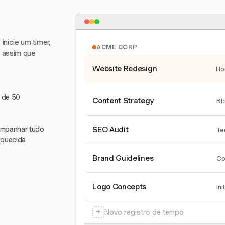
nicie um timer,
ACME CORP
e assim que
Website Redesign
Ho
s de 50
Content Strategy
Bl
companhar tudo
SEO Audit
Te
squecida
Brand Guidelines
Co
Logo Concepts
Ini
+
Novo registro de tempo