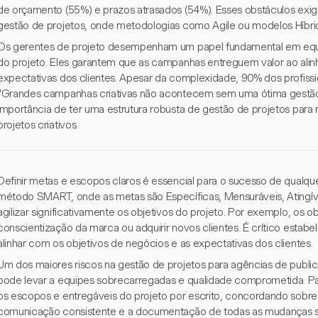
de orçamento (55%) e prazos atrasados (54%). Esses obstáculos exi
gestão de projetos, onde metodologias como Agile ou modelos Híbrid
Os gerentes de projeto desempenham um papel fundamental em equili
do projeto. Eles garantem que as campanhas entreguem valor ao alinh
expectativas dos clientes. Apesar da complexidade, 90% dos profissi
"Grandes campanhas criativas não acontecem sem uma ótima gestão de
importância de ter uma estrutura robusta de gestão de projetos para
projetos criativos.
Definir metas e escopos claros é essencial para o sucesso de qualquer
método SMART, onde as metas são Específicas, Mensuráveis, Atingív
agilizar significativamente os objetivos do projeto. Por exemplo, os o
conscientização da marca ou adquirir novos clientes. É crítico estabe
alinhar com os objetivos de negócios e as expectativas dos clientes.
Um dos maiores riscos na gestão de projetos para agências de publ
pode levar a equipes sobrecarregadas e qualidade comprometida. Para e
os escopos e entregáveis do projeto por escrito, concordando sobre 
comunicação consistente e a documentação de todas as mudanças sã