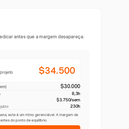
 dedicar antes que a margem desapareça.
$34.500
projeto
$30.000
gem)
8,3h
a
$3.750/sem
230h
juízo
ana, este é um ritmo gerenciável. A margem de
ntes do ponto de equilíbrio.