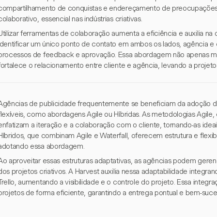
compartilhamento de conquistas e endereçamento de preocupaçõ
colaborativo, essencial nas indústrias criativas.
Utilizar ferramentas de colaboração aumenta a eficiência e auxilia na
identificar um único ponto de contato em ambos os lados, agência e c
processos de feedback e aprovação. Essa abordagem não apenas 
fortalece o relacionamento entre cliente e agência, levando a projet
Agências de publicidade frequentemente se beneficiam da adoção d
flexíveis, como abordagens Agile ou Híbridas. As metodologias Agil
enfatizam a iteração e a colaboração com o cliente, tornando-as idea
Híbridos, que combinam Agile e Waterfall, oferecem estrutura e flex
adotando essa abordagem.
Ao aproveitar essas estruturas adaptativas, as agências podem gerenc
dos projetos criativos. A Harvest auxilia nessa adaptabilidade integ
Trello, aumentando a visibilidade e o controle do projeto. Essa integr
projetos de forma eficiente, garantindo a entrega pontual e bem-su