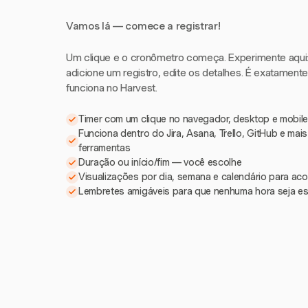
Vamos lá — comece a registrar!
Um clique e o cronômetro começa. Experimente aqui: i
adicione um registro, edite os detalhes. É exatament
funciona no Harvest.
Timer com um clique no navegador, desktop e mobile
Funciona dentro do Jira, Asana, Trello, GitHub e mai
ferramentas
Duração ou início/fim — você escolhe
Visualizações por dia, semana e calendário para a
Lembretes amigáveis para que nenhuma hora seja e