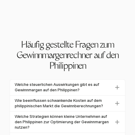
Häufig gestellte Fragen zum
Gewinnmargenrechner auf den
Philippinen
Welche steuerlichen Auswirkungen gibt es auf
Gewinnmargen auf den Philippinen?
Die steuerlichen Auswirkungen auf Gewinnmargen
Wie beeinflussen schwankende Kosten auf dem
auf den Philippinen umfassen die Körperschaftssteuer
philippinischen Markt die Gewinnberechnungen?
(KSt) von 25% für die meisten Unternehmen, mit
Schwankende Kosten auf dem philippinischen Markt,
Welche Strategien können kleine Unternehmen auf
einem reduzierten Satz von 20% für kleine
wie Änderungen der Rohstoffpreise oder
den Philippinen zur Optimierung der Gewinnmargen
Unternehmen. Darüber hinaus müssen Unternehmen
Wechselkurse, können die Gewinnberechnungen
nutzen?
die 2% Mindestkörperschaftssteuer (MSt)
erheblich beeinflussen. Beispielsweise erhöht ein