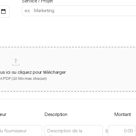
Service / Projet
s ici ou cliquez pour télécharger
et PDF (10 Mo max chacun)
seur
Description
Montant
$