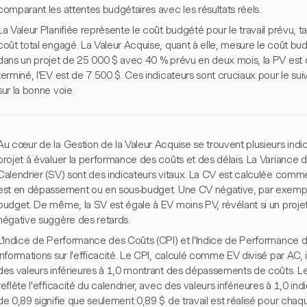
comparant les attentes budgétaires avec les résultats réels.
La Valeur Planifiée représente le coût budgété pour le travail prévu, 
coût total engagé. La Valeur Acquise, quant à elle, mesure le coût bu
dans un projet de 25 000 $ avec 40 % prévu en deux mois, la PV est d
terminé, l'EV est de 7 500 $. Ces indicateurs sont cruciaux pour le suiv
sur la bonne voie.
Au cœur de la Gestion de la Valeur Acquise se trouvent plusieurs indic
projet à évaluer la performance des coûts et des délais. La Variance 
Calendrier (SV) sont des indicateurs vitaux. La CV est calculée comme
est en dépassement ou en sous-budget. Une CV négative, par exempl
budget. De même, la SV est égale à EV moins PV, révélant si un proje
négative suggère des retards.
L'Indice de Performance des Coûts (CPI) et l'Indice de Performance du
informations sur l'efficacité. Le CPI, calculé comme EV divisé par AC, 
des valeurs inférieures à 1,0 montrant des dépassements de coûts. L
reflète l'efficacité du calendrier, avec des valeurs inférieures à 1,0 i
de 0,89 signifie que seulement 0,89 $ de travail est réalisé pour chaq