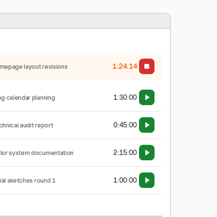
1:24:15
mepage layout revisions
1:30:00
og calendar planning
0:45:00
chnical audit report
2:15:00
lor system documentation
1:00:00
tial sketches round 1