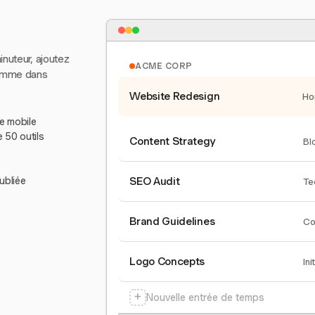
inuteur, ajoutez
ACME CORP
comme dans
Website Redesign
Ho
le mobile
e 50 outils
Content Strategy
Bl
ubliée
SEO Audit
Te
Brand Guidelines
Co
Logo Concepts
Ini
+
Nouvelle entrée de temps