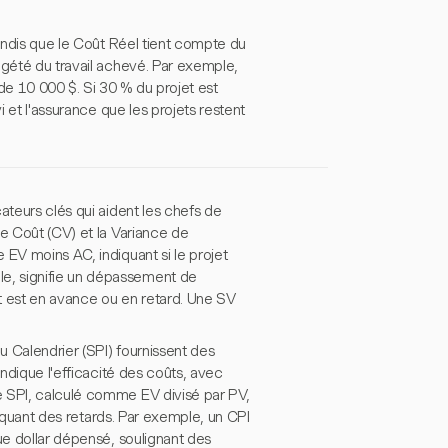
tandis que le Coût Réel tient compte du
dgété du travail achevé. Par exemple,
e 10 000 $. Si 30 % du projet est
i et l'assurance que les projets restent
ateurs clés qui aident les chefs de
de Coût (CV) et la Variance de
 EV moins AC, indiquant si le projet
e, signifie un dépassement de
t est en avance ou en retard. Une SV
 Calendrier (SPI) fournissent des
indique l'efficacité des coûts, avec
e SPI, calculé comme EV divisé par PV,
ndiquant des retards. Par exemple, un CPI
ue dollar dépensé, soulignant des