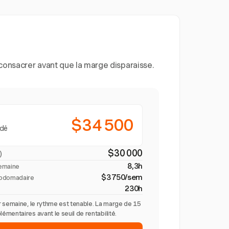
consacrer avant que la marge disparaisse.
$34 500
ndé
$30 000
)
8,3h
semaine
$3 750/sem
bdomadaire
230h
 semaine, le rythme est tenable. La marge de 15
mentaires avant le seuil de rentabilité.