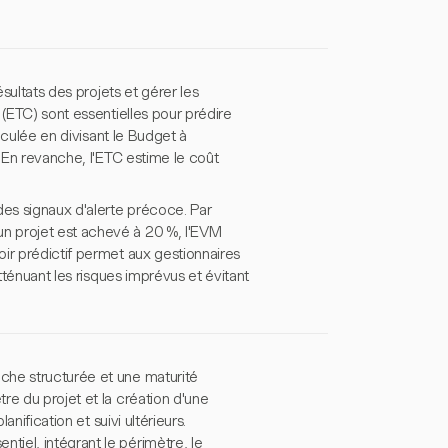
ésultats des projets et gérer les
 (ETC) sont essentielles pour prédire
alculée en divisant le Budget à
. En revanche, l'ETC estime le coût
des signaux d'alerte précoce. Par
n projet est achevé à 20 %, l'EVM
ir prédictif permet aux gestionnaires
tténuant les risques imprévus et évitant
che structurée et une maturité
re du projet et la création d'une
nification et suivi ultérieurs.
iel, intégrant le périmètre, le