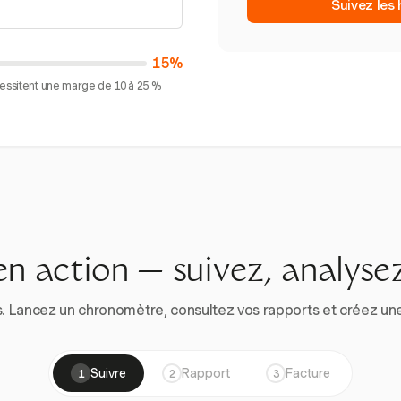
Suivez les
15%
cessitent une marge de 10 à 25 %
en action — suivez, analysez
. Lancez un chronomètre, consultez vos rapports et créez une vr
Suivre
Rapport
Facture
1
2
3