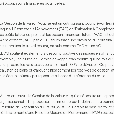
préoccupations financières potentielles.
La Gestion de la Valeur Acquise est un outil puissant pour prévoir les r
risques. L'Estimation à l'Achèvement (EAC) et l'Estimation à Compléter
les coûts totaux du projet et les besoins financiers futurs. L'EAC est c
l'Achèvement (BAC) par le CPI, fournissant une prévision du coût final
pour terminer le travail restant, calculé comme EAC moins AC.
L'EVM soutient également la gestion proactive des risques en offrant 
exemple, une étude de Fleming et Koppelman montre qu'une fois qu'u
peut prédire les résultats avec seulement 10 % de déviation. Ce pouvo
d'ajuster les plans et d'allouer efficacement les réserves de gestion, a
des écarts coûteux par rapport aux bases de référence du projet.
Mettre en œuvre la Gestion de la Valeur Acquise nécessite une appro
organisationnelle. Le processus commence par la définition du périmèt
Structure de Répartition du Travail (WBS), qui établit la base de toute pla
L'établissement d'une Base de Mesure de Performance (PMB) est essent