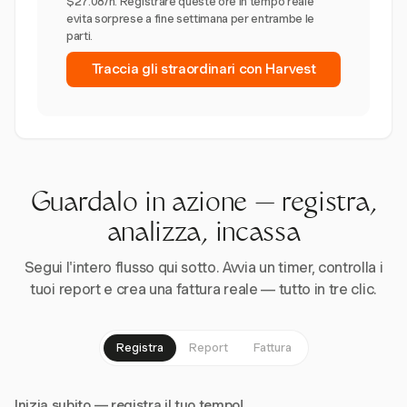
$27.08/h. Registrare queste ore in tempo reale
evita sorprese a fine settimana per entrambe le
parti.
Traccia gli straordinari con Harvest
Guardalo in azione — registra,
analizza, incassa
Segui l'intero flusso qui sotto. Avvia un timer, controlla i
tuoi report e crea una fattura reale — tutto in tre clic.
Registra
Report
Fattura
Inizia subito — registra il tuo tempo!