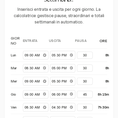
settimana?
Inserisci entrata e uscita per ogni giorno. La
calcolatrice gestisce pause, straordinari e totali
settimanali in automatico.
GIOR
ENTRATA
USCITA
PAUSA
ORE
NO
Lun
8h
Mar
8h
Mer
8h
Gio
8h 15m
Ven
7h 30m