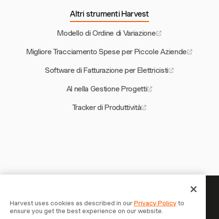
Altri strumenti Harvest
Modello di Ordine di Variazione
Migliore Tracciamento Spese per Piccole Aziende
Software di Fatturazione per Elettricisti
AI nella Gestione Progetti
Tracker di Produttività
Il tuo tempo merita di essere
Harvest uses cookies as described in our
Privacy Policy
to
ensure you get the best experience on our website.
tracciato — inizia ora