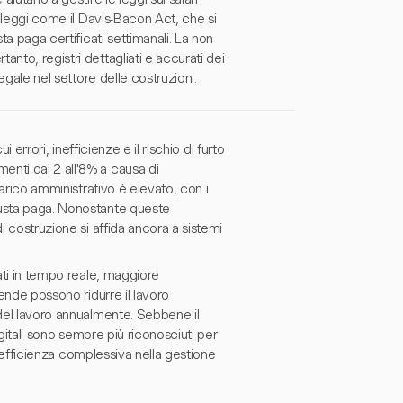
a leggi come il Davis-Bacon Act, che si
ta paga certificati settimanali. La non
nto, registri dettagliati e accurati dei
egale nel settore delle costruzioni.
i errori, inefficienze e il rischio di furto
nti dal 2 all'8% a causa di
carico amministrativo è elevato, con i
busta paga. Nonostante queste
i costruzione si affida ancora a sistemi
dati in tempo reale, maggiore
iende possono ridurre il lavoro
 del lavoro annualmente. Sebbene il
igitali sono sempre più riconosciuti per
 l'efficienza complessiva nella gestione