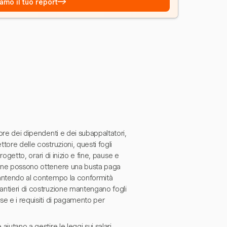
→
amo il tuo report
 ore dei dipendenti e dei subappaltatori,
tore delle costruzioni, questi fogli
rogetto, orari di inizio e fine, pause e
zione possono ottenere una busta paga
arantendo al contempo la conformità
cantieri di costruzione mantengano fogli
se e i requisiti di pagamento per
iutano a gestire le leggi sui salari