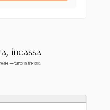
za, incassa
reale — tutto in tre clic.