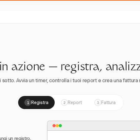
n azione — registra, analiz
 sotto. Avvia un timer, controlla i tuoi report e crea una fattura 
Registra
Report
Fattura
1
2
3
ungi un registro,