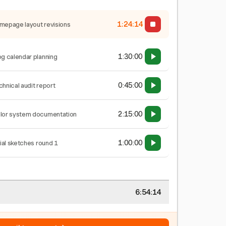
1:24:15
mepage layout revisions
1:30:00
og calendar planning
0:45:00
chnical audit report
2:15:00
lor system documentation
1:00:00
tial sketches round 1
6:54:15