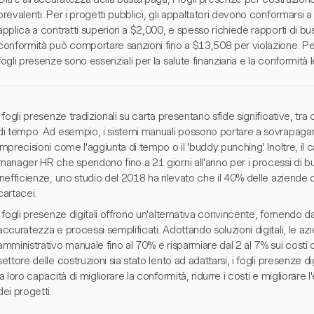
prevalenti. Per i progetti pubblici, gli appaltatori devono conformarsi 
applica a contratti superiori a $2,000, e spesso richiede rapporti di bus
conformità può comportare sanzioni fino a $13,508 per violazione. Perta
fogli presenze sono essenziali per la salute finanziaria e la conformità l
I fogli presenze tradizionali su carta presentano sfide significative, tra cu
di tempo. Ad esempio, i sistemi manuali possono portare a sovrapagame
imprecisioni come l'aggiunta di tempo o il 'buddy punching'. Inoltre, il 
manager HR che spendono fino a 21 giorni all'anno per i processi di 
inefficienze, uno studio del 2018 ha rilevato che il 40% delle aziende d
cartacei.
I fogli presenze digitali offrono un'alternativa convincente, fornendo 
accuratezza e processi semplificati. Adottando soluzioni digitali, le az
amministrativo manuale fino al 70% e risparmiare dal 2 al 7% sui costi
settore delle costruzioni sia stato lento ad adattarsi, i fogli presenze d
la loro capacità di migliorare la conformità, ridurre i costi e migliorare
dei progetti.