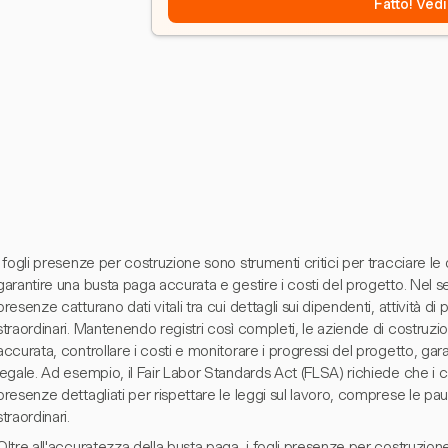
Fatto! Vedi
I fogli presenze per costruzione sono strumenti critici per tracciare le
garantire una busta paga accurata e gestire i costi del progetto. Nel set
presenze catturano dati vitali tra cui dettagli sui dipendenti, attività di p
straordinari. Mantenendo registri così completi, le aziende di costru
accurata, controllare i costi e monitorare i progressi del progetto, g
legale. Ad esempio, il Fair Labor Standards Act (FLSA) richiede che i 
presenze dettagliati per rispettare le leggi sul lavoro, comprese le pau
straordinari.
Oltre all'accuratezza della busta paga, i fogli presenze per costruzione a