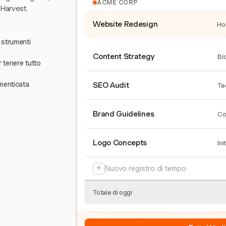
ACME CORP
 Harvest.
Website Redesign
Ho
 strumenti
Content Strategy
Bl
r tenere tutto
menticata
SEO Audit
Te
Brand Guidelines
Co
Logo Concepts
Ini
+
Nuovo registro di tempo
Totale di oggi