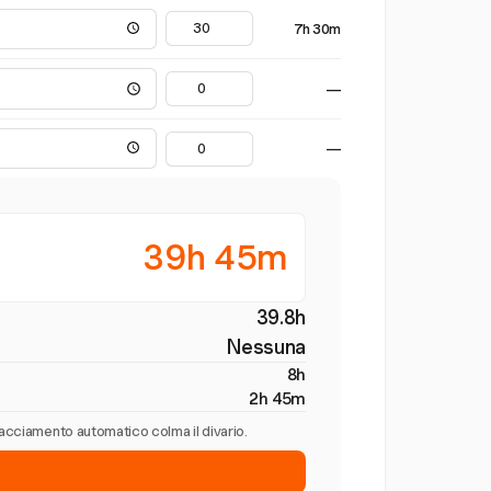
7h 30m
—
—
39h 45m
39.8h
Nessuna
8h
2h 45m
tracciamento automatico colma il divario.