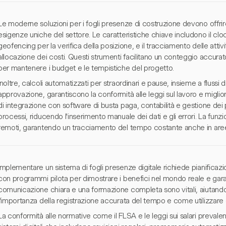
Le moderne soluzioni per i fogli presenze di costruzione devono offrir
esigenze uniche del settore. Le caratteristiche chiave includono il cl
geofencing per la verifica della posizione, e il tracciamento delle atti
allocazione dei costi. Questi strumenti facilitano un conteggio accurato 
per mantenere i budget e le tempistiche del progetto.
Inoltre, calcoli automatizzati per straordinari e pause, insieme a flussi 
approvazione, garantiscono la conformità alle leggi sul lavoro e miglio
di integrazione con software di busta paga, contabilità e gestione dei 
processi, riducendo l'inserimento manuale dei dati e gli errori. La funzion
remoti, garantendo un tracciamento del tempo costante anche in aree 
Implementare un sistema di fogli presenze digitale richiede pianificazi
con programmi pilota per dimostrare i benefici nel mondo reale e garan
comunicazione chiara e una formazione completa sono vitali, aiutando
l'importanza della registrazione accurata del tempo e come utilizzare 
La conformità alle normative come il FLSA e le leggi sui salari prevale