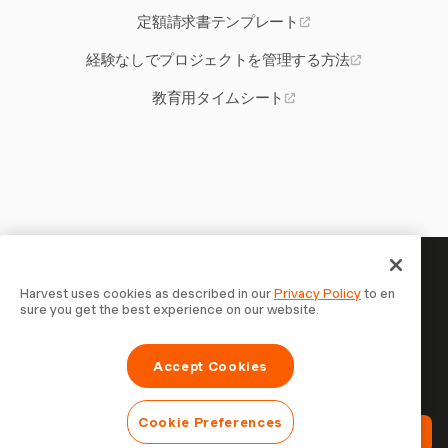
定額請求書テンプレート
経験なしでプロジェクトを管理する方法
教育用タイムシート
あなたの時間には記録する価値
Harvest uses cookies as described in our
Privacy Policy
to en
sure you get the best experience on our website.
がある — 今すぐ始めましょう
Harvestで時間を記録し、クライアントに請求し、より速
Accept Cookies
く支払いを受ける70,000以上の企業に参加しましょう。無
料で試せます。セットアップはわずか30秒。
Cookie Preferences
Harvestを無料で試す