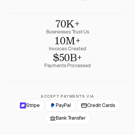
70K+
Businesses Trust Us
10M+
Invoices Created
$50B+
Payments Processed
ACCEPT PAYMENTS VIA
Stripe
PayPal
Credit Cards
Bank Transfer