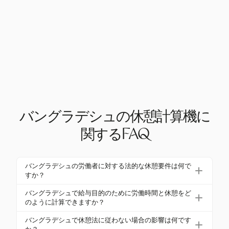
バングラデシュの休憩計算機に
関するFAQ
バングラデシュの労働者に対する法的な休憩要件は何で
すか？
バングラデシュでは、労働者は労働時間に基づいて
バングラデシュで給与目的のために労働時間と休憩をど
休憩を受ける権利があります。5時間を超えるシフト
のように計算できますか？
には30分の休憩が必要で、6時間を超える場合は1時
バングラデシュで給与のために労働時間と休憩を正
バングラデシュで休憩法に従わない場合の影響は何です
間の休憩が必要です。8時間を超えるシフトには、1
確に計算するには、標準および残業時間、ならびに