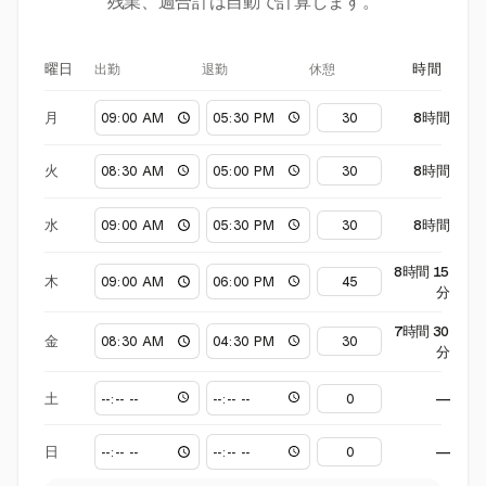
残業、週合計は自動で計算します。
出勤
退勤
休憩
曜日
時間
月
8時間
火
8時間
水
8時間
8時間 15
木
分
7時間 30
金
分
土
—
日
—