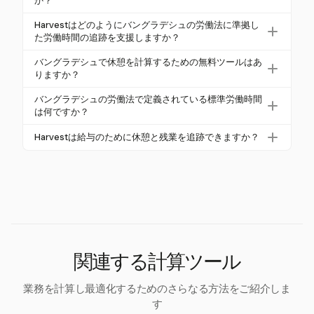
か？
時間の休憩または2回の30分の休憩が義務付けられて
義務付けられた休憩を規定する労働法に従うことが
バングラデシュで休憩法に従わないと、雇用者に法
います。
Harvestはどのようにバングラデシュの労働法に準拠し
重要です。Harvestのようなツールを使用すること
的および財務的な結果が生じる可能性があります。
た労働時間の追跡を支援しますか？
で、これらの時間を正確に追跡し、コンプライアン
義務付けられた休憩と残業手当を遵守することが重
Harvestは、バングラデシュの労働法に準拠するため
スを確保し、正確な給与処理を行うことができま
バングラデシュで休憩を計算するための無料ツールはあ
要であり、罰則を避け、コンプライアンスのある職
の詳細な時間追跡と報告機能を提供します。そのプ
す。
りますか？
場環境を維持するために必要です。
ラットフォームは、通常の労働時間と残業時間の正
はい、バングラデシュで休憩を計算するための無料
バングラデシュの労働法で定義されている標準労働時間
確な記録を保証し、法的要件の遵守をサポートしま
ツールがあります。Harvestは無料の30日間トライア
は何ですか？
す。
ルを提供しており、企業が初期費用なしでその包括
バングラデシュの標準労働時間は、1日8時間、週48
Harvestは給与のために休憩と残業を追跡できますか？
的な時間追跡と報告機能を探求する機会を提供しま
時間に制限されています。残業がある場合、これら
す。
はい、Harvestは休憩と残業を効果的に追跡できま
は1日10時間、週60時間に延長される可能性があり
す。その詳細な報告機能により、企業は労働時間を
ますが、年間の平均が週56時間を超えないことが条
記録し、労働規則に従った正確な給与処理を行うこ
件です。
とができます。
関連する計算ツール
業務を計算し最適化するためのさらなる方法をご紹介しま
す