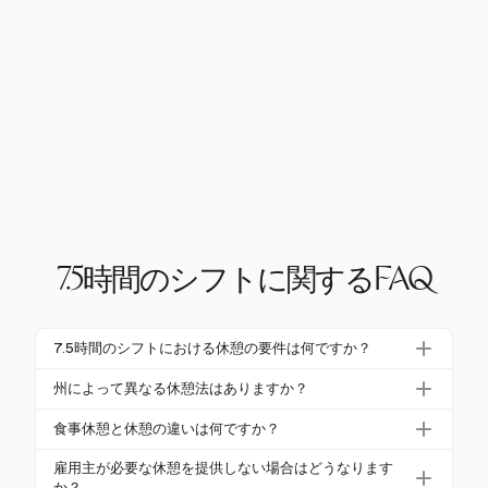
7.5時間のシフトに関するFAQ
7.5時間のシフトにおける休憩の要件は何ですか？
7.5時間のシフトにおける休憩の要件は州によって異
州によって異なる休憩法はありますか？
なります。連邦法では休憩を義務付けていません
はい、休憩法は州によって異なります。連邦法では
が、多くの州では食事と休憩の要件があります。例
食事休憩と休憩の違いは何ですか？
休憩を義務付けていませんが、オレゴンやワシント
えば、カリフォルニアでは、30分の無給の食事休憩
食事休憩は通常30分以上で、従業員が全ての業務か
ンのような州では、食事と休憩のための特定の義務
雇用主が必要な休憩を提供しない場合はどうなります
と、4時間ごとに10分の有給の休憩が義務付けられて
ら解放されている場合には無給とすることができま
か？