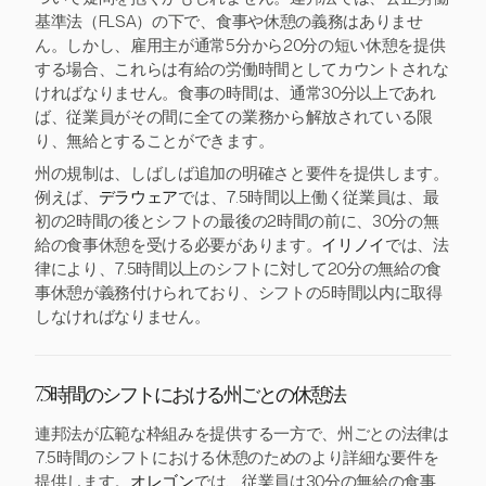
基準法（FLSA）の下で、食事や休憩の義務はありませ
ん。しかし、雇用主が通常5分から20分の短い休憩を提供
する場合、これらは有給の労働時間としてカウントされな
ければなりません。食事の時間は、通常30分以上であれ
ば、従業員がその間に全ての業務から解放されている限
り、無給とすることができます。
州の規制は、しばしば追加の明確さと要件を提供します。
例えば、
デラウェア
では、7.5時間以上働く従業員は、最
初の2時間の後とシフトの最後の2時間の前に、30分の無
給の食事休憩を受ける必要があります。
イリノイ
では、法
律により、7.5時間以上のシフトに対して20分の無給の食
事休憩が義務付けられており、シフトの5時間以内に取得
しなければなりません。
7.5時間のシフトにおける州ごとの休憩法
連邦法が広範な枠組みを提供する一方で、州ごとの法律は
7.5時間のシフトにおける休憩のためのより詳細な要件を
提供します。
オレゴン
では、従業員は30分の無給の食事