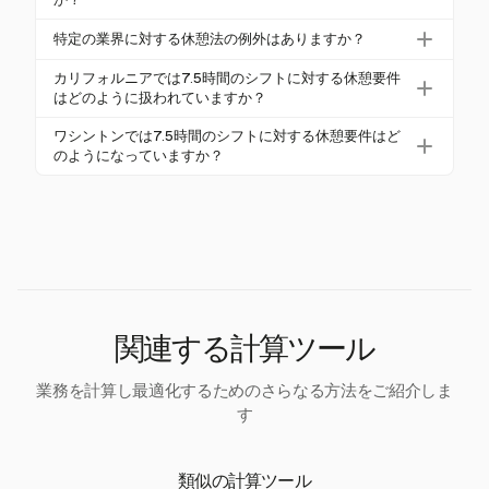
があります。雇用主は、法的コンプライアンスを確
います。
す。休憩は短く、通常5分から20分で、有給の労働時
保するために州ごとの規制を遵守しなければなりま
雇用主が義務付けられた休憩を提供しない場合、従
特定の業界に対する休憩法の例外はありますか？
間としてカウントされなければなりません。州の法
せん。
業員は州の労働局に違反を報告することができま
律は、それぞれの正確な要件を指定する場合があり
はい、医療や緊急サービスなどの特定の業界は、運
す。コンプライアンス違反は雇用主に対して罰則を
カリフォルニアでは7.5時間のシフトに対する休憩要件
ます。
営上のニーズにより免除がある場合があります。し
はどのように扱われていますか？
もたらす可能性があり、州の休憩法を遵守する重要
かし、これらの例外は州ごとに異なり、通常は明確
性を強調します。
カリフォルニアでは、5時間以上働く従業員は、30分
ワシントンでは7.5時間のシフトに対する休憩要件はど
な文書と正当化が必要です。
の無給の食事休憩と、4時間ごとに10分の有給の休憩
のようになっていますか？
を受ける権利があります。これにより、労働者はシ
ワシントンでは、5時間以上のシフトに対して30分の
フト中に十分な休息を取ることができます。
無給の食事休憩が必要で、2時間目と5時間目の間に
取得しなければなりません。さらに、4時間ごとに10
分の有給の休憩が必要で、従業員の健康を促進しま
す。
関連する計算ツール
業務を計算し最適化するためのさらなる方法をご紹介しま
す
類似の計算ツール