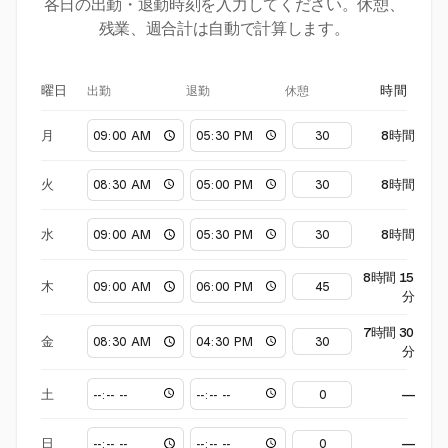
各日の出勤・退勤時刻を入力してください。休憩、
残業、週合計は自動で計算します。
出勤
退勤
休憩
曜日
時間
月
8時間
火
8時間
水
8時間
8時間 15
木
分
7時間 30
金
分
土
—
日
—