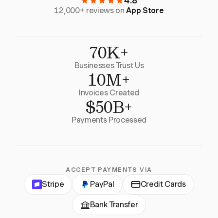
4.8
12,000+ reviews on
App Store
70K+
Businesses Trust Us
10M+
Invoices Created
$50B+
Payments Processed
ACCEPT PAYMENTS VIA
Stripe
PayPal
Credit Cards
Bank Transfer