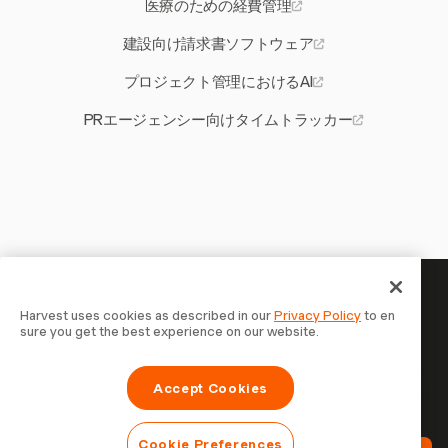
医療のための経費管理
建設向け請求書ソフトウェア
プロジェクト管理におけるAI
PRエージェンシー向けタイムトラッカー
あなたの時間には記録する価値
Harvest uses cookies as described in our
Privacy Policy
to en
sure you get the best experience on our website.
がある — 今すぐ始めましょう
Harvestで時間を記録し、クライアントに請求し、より速
Accept Cookies
く支払いを受ける70,000以上の企業に参加しましょう。無
料で試せます。セットアップはわずか30秒。
Cookie Preferences