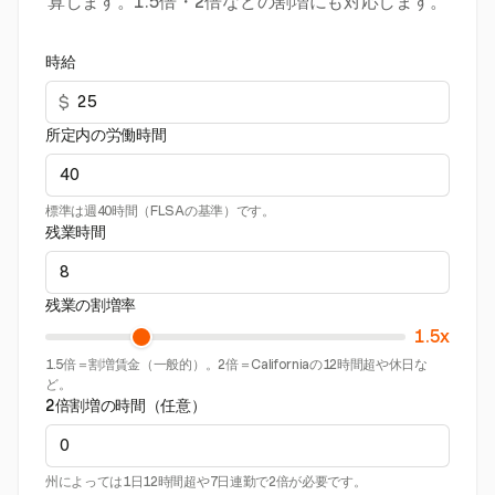
算します。1.5倍・2倍などの割増にも対応します。
時給
$
所定内の労働時間
標準は週40時間（FLSAの基準）です。
残業時間
残業の割増率
1.5x
1.5倍＝割増賃金（一般的）。2倍＝Californiaの12時間超や休日な
ど。
2倍割増の時間（任意）
州によっては1日12時間超や7日連勤で2倍が必要です。