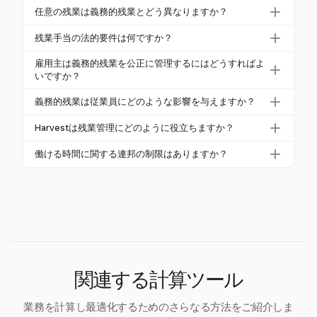
義務的残業とは、雇用主が従業員に通常のスケ
任意の残業は義務的残業とどう異なりますか？
ジュールを超えて追加の時間を働くことを要求する
任意の残業は、従業員が追加の時間を働くことを選
ことです。FLSAに基づき、非免除従業員は、週に40
残業手当の法的要件は何ですか？
択できるもので、より多くのコントロールと柔軟性
時間を超えて働いた時間に対して、通常の賃金の1.5
FLSAは、非免除従業員が週に40時間を超えて働いた
を提供します。義務的残業は雇用主によって要求さ
雇用主は義務的残業を公正に管理するにはどうすればよ
倍の残業手当を受け取る必要があります。
時間に対して残業手当を受け取ることを義務付けて
いですか？
れるのに対し、任意の残業は従業員の裁量に委ねら
います。残業手当の率は、通常の賃金の1.5倍以上で
れます。
雇用主は、明確なポリシーを実施し、残業シフトを
義務的残業は従業員にどのような影響を与えますか？
なければなりません。州法は追加の保護を提供する
ローテーションし、時間を公平に分配することで、
場合があります。
義務的残業は、適切に管理されない場合、燃え尽
義務的残業を公正に管理できます。Harvestのような
Harvestは残業管理にどのように役立ちますか？
き、士気の低下、高い離職率を引き起こす可能性が
ツールは、これらの時間を効率的に追跡・管理する
Harvestは、詳細な時間追跡を可能にすることで、任
あります。公正な分配と透明なコミュニケーション
働ける時間に関する連邦の制限はありますか？
のに役立ちます。
意の残業の管理を支援します。この機能は、燃え尽
がこれらの影響を軽減できます。
FLSAは、16歳以上の従業員が週に働くことができる
きを防ぎ、残業が選択肢であることを保証し、作業
時間の総数を制限していません。ただし、非免除従
負荷のバランスをサポートします。
業員には、週に40時間を超える時間に対して残業手
当を支払う必要があります。
関連する計算ツール
業務を計算し最適化するためのさらなる方法をご紹介しま