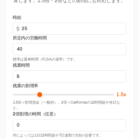
算します。1.5倍・2倍などの割増にも対応します。
時給
$
所定内の労働時間
標準は週40時間（FLSAの基準）です。
残業時間
残業の割増率
1.5x
1.5倍＝割増賃金（一般的）。2倍＝Californiaの12時間超や休日な
ど。
2倍割増の時間（任意）
州によっては1日12時間超や7日連勤で2倍が必要です。