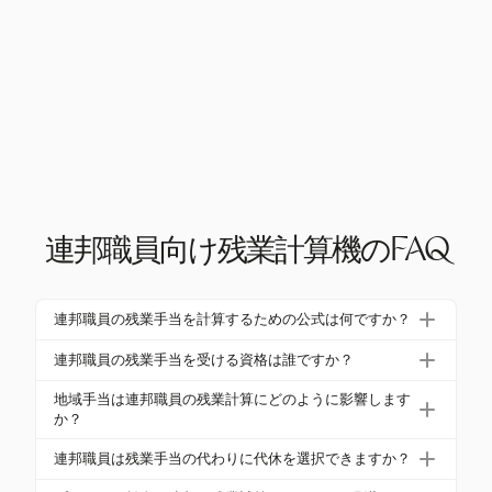
連邦職員向け残業計算機のFAQ
連邦職員の残業手当を計算するための公式は何ですか？
FLSAの下での連邦職員の残業手当は、労働週に40時
連邦職員の残業手当を受ける資格は誰ですか？
間を超える時間に対して通常の時給の1.5倍で計算さ
FLSAの下での残業手当の資格には、年収が$35,568
れます。タイトル5では、給与グレードに基づいて異
地域手当は連邦職員の残業計算にどのように影響します
未満の連邦職員が含まれます。タイトル5の規則は、
か？
なる基準が適用されます。
通常は高グレードの役職に適用される免除された職
地域手当は、残業計算に使用される基本賃金を調整
連邦職員は残業手当の代わりに代休を選択できますか？
位に適用されます。
し、地域の生活費の違いを反映した報酬を保証しま
はい、連邦職員は、機関のポリシーに従って、残業