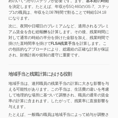
めのいくつかのステップが必要です。まず、
基本給の時給
を決定します。たとえば、年収が$50,460のGS-7、ステッ
プ1の職員は、年収を2,087時間で割ることで時給$24.18
になります。
次に、夜間や日曜日のプレミアムなど、適用されるプレミ
アム賃金を含む総報酬を計算します。その後、残業時間に
対して通常の時給の半分を掛けた金額を加え、残業時間で
掛けた直時間率を掛けて
FLSA残業手当
を計算します。こ
の包括的なアプローチにより、総週給の正確な計算が保証
され、財務計画や規制の遵守に重要です。
地域手当と残業計算における役割
地域手当は、連邦職員の残業手当の計算に大きな影響を与
える可能性があります。この手当は、生活費の違いを考慮
して地理的な場所に基づいて調整され、職員の通常の賃金
率の計算に含まれます。したがって、残業率に直接影響を
与えます。
たとえば、一般職の職員は地域手当によって給与が調整さ