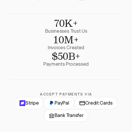
70K+
Businesses Trust Us
10M+
Invoices Created
$50B+
Payments Processed
ACCEPT PAYMENTS VIA
Stripe
PayPal
Credit Cards
Bank Transfer