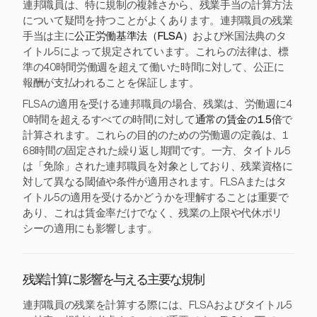
連邦職員は、特に規制の複雑さから、残業手当の計算方法
について疑問を持つことがよくあります。連邦職員の残業
手当は主に
公正労働基準法（FLSA）
および米国法典のタ
イトル5によって規定されています。これらの法律は、標
準の40時間労働週を超えて働いた時間に対して、公正に
報酬が支払われることを保証します。
FLSAの適用を受ける連邦職員の場合、残業は、労働週に4
0時間を超えるすべての時間に対して
通常の賃金の1.5倍
で
計算されます。これらの目的のための労働週の定義は、1
68時間の固定された繰り返し期間です。一方、タイトル5
は「免除」された連邦職員を対象としており、残業資格に
対して異なる閾値や条件が適用されます。FLSAまたはタ
イトル5の適用を受けるかどうかを理解することは重要で
あり、これは賃金率だけでなく、残業の上限や代休ポリ
シーの適用にも影響します。
残業計算に影響を与える主要な規制
連邦職員の残業を計算する際には、FLSAおよびタイトル5