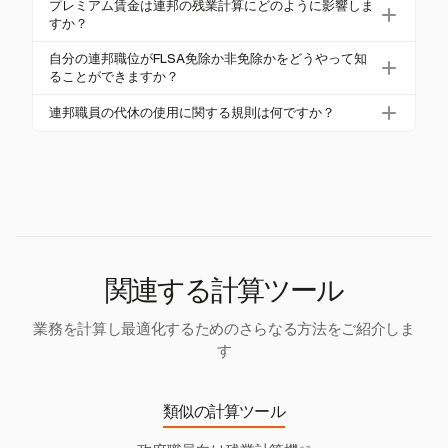
す。これにより、全体の支払い計算に影響を与えま
プレミアム賃金は連邦の残業計算にどのように影響しま
手当の代わりに代休（CTO）を選択できます。CTO
すか？
す。
は26回の給与期間内に使用する必要があり、使用し
夜間や日曜日のプレミアムなどのプレミアム賃金
自分の連邦職位がFLSA免除か非免除かをどうやって知
なかった場合は給与に変換されることがあります。
は、残業計算に含まれ、通常の時給や総報酬に影響
ることができますか？
を与えます。
FLSAの免除ステータスは、SF-50フォームまたは休
連邦職員の代休の使用に関する規則は何ですか？
暇および給与明細に記載されています。非免除の職
代休は26回の給与期間内に使用する必要がありま
員は通常、残業手当を受ける権利があります。
す。使用しなかった場合、特にサービスの緊急性に
より使用できなかった場合は、給与に変換されるこ
とがあります。
関連する計算ツール
業務を計算し最適化するためのさらなる方法をご紹介しま
す
類似の計算ツール