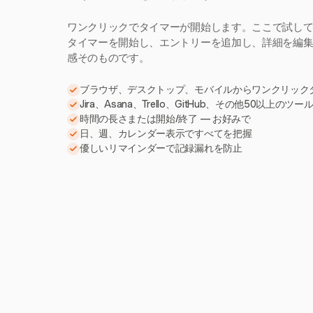
ワンクリックでタイマーが開始します。ここで試し
タイマーを開始し、エントリーを追加し、詳細を編集。H
感そのものです。
ブラウザ、デスクトップ、モバイルからワンクリック
Jira、Asana、Trello、GitHub、その他50以上のツ
時間の長さまたは開始/終了 — お好みで
日、週、カレンダー表示ですべてを把握
優しいリマインダーで記録漏れを防止