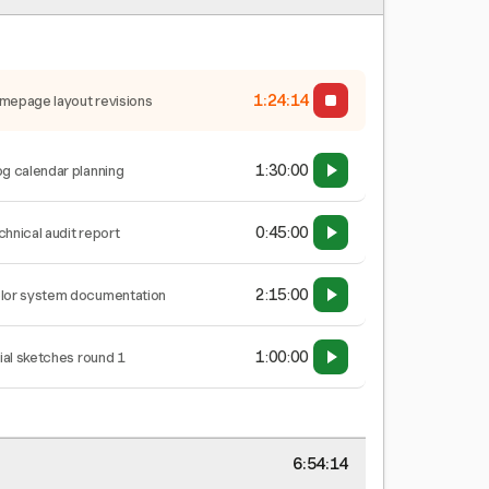
1:24:15
mepage layout revisions
1:30:00
og calendar planning
0:45:00
chnical audit report
2:15:00
lor system documentation
1:00:00
tial sketches round 1
6:54:15