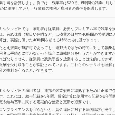
業手当を計算します。例では、残業率は$30で、5時間の残業に対して
SAに準拠しており、従業員の権利と雇用者の責任を保護します。
ミシシッピ州では、雇用者は従業員に必要なプレミアム率で残業を
は、有給休暇（祝日や休暇など）は残業の目的で40時間の労働週に
算は、実際に働いた40時間を超える時間のみに基づきます。
たとえ残業が無許可であっても、連邦法ではその時間に対して報酬
用者は手続きに従わなかった場合に懲戒処分を行うことができます
ればなりません。従業員は残業手当を放棄することは法的にできず
報酬を受け取ることが保証されています。これらのシナリオを理解
分の権利を守ることができます。
ミシシッピ州の雇用者は、連邦の残業規則に準拠するために正確で
す。これには、給与記録を3年間、賃金計算に使用する記録を2年間保
更や給与基準に関する定期的な監査と更新が必要です。
コンプライアンスを守らないと、賃金違反に対する法的請求が発生し