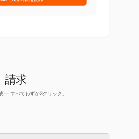
、請求
 — すべてわずか3クリック。