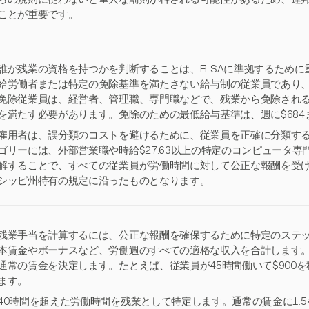
ことが重要です。
誰が残業の資格を持つかを判断することは、FLSAに準拠するため
給労働者または特定の免除基準を満たさない給与制の従業員であり
免除従業員は、経営者、管理職、専門職などで、残業から免除され
を満たす必要があります。免除のための最低給与基準は、週に$684また
雇用者は、誤分類のコストを避けるために、従業員を正確に分類す
ゴリーには、外部営業職や時給$27.63以上の特定のコンピュータ
解することで、すべての従業員が労働時間に対して公正な報酬を受
シッピ州特有の規定に沿ったものとなります。
残業手当を計算するには、公正な報酬を確保するために特定のステ
本賃金やボーナスなど、労働週のすべての適格な収入を合計します
通常の賃金を決定します。たとえば、従業員が45時間働いて$900を
ます。
40時間を超えた労働時間を残業として特定します。通常の賃金に1.