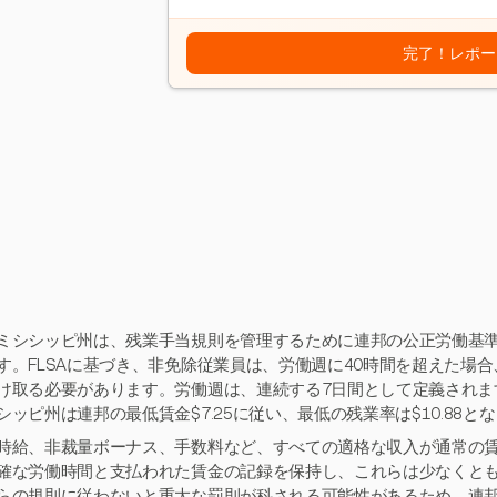
完了！レポー
ミシシッピ州は、残業手当規則を管理するために連邦の公正労働基準
す。FLSAに基づき、非免除従業員は、労働週に40時間を超えた場合
け取る必要があります。労働週は、連続する7日間として定義されま
シッピ州は連邦の最低賃金$7.25に従い、最低の残業率は$10.88と
時給、非裁量ボーナス、手数料など、すべての適格な収入が通常の
確な労働時間と支払われた賃金の記録を保持し、これらは少なくとも
らの規則に従わないと重大な罰則が科される可能性があるため、連