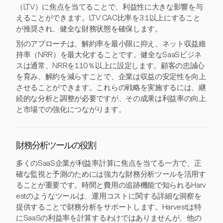
（LTV）に焦点を当てることで、利益性に大きな影響を与
えることができます。LTV:CAC比率を3:1以上にすること
が推奨され、健全な財務状態を確保します。
別のアプローチは、解約率を最小限に抑え、ネット収益維
持率（NRR）を最大化することです。健全なSaaSビジネ
スは通常、NRRを110％以上に設定します。顧客の忠誠心
を育み、解約を減らすことで、企業は収益の安定性を向上
させることができます。これらの戦略を実施するには、継
続的な分析と調整が必要ですが、その成果は利益率の向上
と市場での強化につながります。
財務分析ツールの役割
多くのSaaS企業が利益率計算に焦点を当てる一方で、正
確な監視と予測のためには強力な財務分析ツールを活用す
ることが重要です。時間と費用の追跡機能で知られるHarv
estのようなツールは、運用コストに関する詳細な洞察を
提供することで財務分析をサポートします。Harvestは特
にSaaSの利益率を計算するわけではありませんが、他の