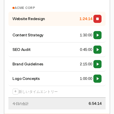
ACME CORP
Website Redesign
1:24:15
Content Strategy
1:30:00
SEO Audit
0:45:00
Brand Guidelines
2:15:00
Logo Concepts
1:00:00
+
新しいタイムエントリー
6:54:15
今日の合計