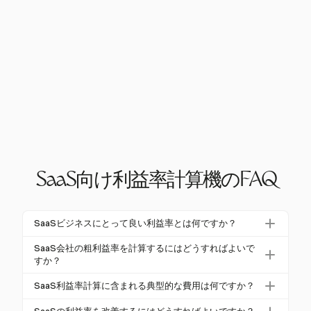
SaaS向け利益率計算機のFAQ
SaaSビジネスにとって良い利益率とは何ですか？
SaaSビジネスにとって良い利益率は、一般的に粗利
SaaS会社の粗利益率を計算するにはどうすればよいで
益率が75％以上であり、トップパフォーマーは80％
すか？
を超えます。トップSaaS企業の営業利益率は通常2
粗利益率を計算するには、総収入から売上原価（CO
SaaS利益率計算に含まれる典型的な費用は何ですか？
0％から30％の範囲で、エリートパフォーマーは3
GS）を引き、その結果を総収入で割り、100を掛け
5％を超えます。
SaaS利益率計算に含まれる典型的な費用には、ホス