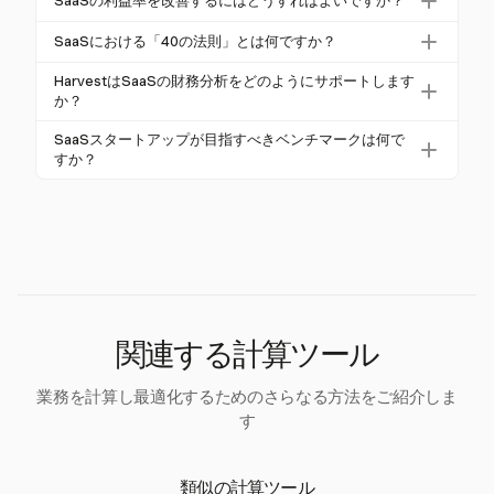
ます。この計算式は、直接コストを超える収入の割
SaaSの利益率を改善するにはどうすればよいですか？
ティングやインフラストラクチャのコスト、顧客サ
合を示し、利益性の重要な指標です。
SaaSの利益率を改善するには、業務効率の最適化、
ポート、ソフトウェア開発、決済処理手数料が含ま
SaaSにおける「40の法則」とは何ですか？
解約率の削減、顧客生涯価値の向上が必要です。戦
れます。これらは正確な利益率評価のために売上原
「40の法則」とは、SaaS企業の収益成長率と利益率
略には、顧客サポートプロセスの改善や、コストを
HarvestはSaaSの財務分析をどのようにサポートします
価（COGS）に分類されます。
の合計が40％以上であるべきだと示唆しています。
か？
削減するためのスケーラブルなインフラの活用が含
これは財務健全性を評価するためのベンチマークで
まれます。
Harvestは、時間と費用を追跡することで財務分析を
SaaSスタートアップが目指すべきベンチマークは何で
あり、成長と利益のバランスを示します。
サポートし、運用コストに関する洞察を提供しま
すか？
す。SaaSの利益率を特に計算するわけではありませ
SaaSスタートアップは、粗利益率を70％から90％の
んが、他のツールと統合して財務データ管理を効率
範囲に保つことを目指すべきです。また、LTV:CAC
化します。
比率を3:1以上に維持し、ネット収益維持率（NRR）
を110％以上にすることも、持続可能な成長のための
重要なベンチマークです。
関連する計算ツール
業務を計算し最適化するためのさらなる方法をご紹介しま
す
類似の計算ツール