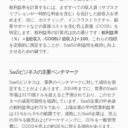
粗利益率を計算するには、まずすべての収入源（サブスク
リプションや一時的な料金を含む）を合計した総収入を求
めます。次に、ホスティング、インフラストラクチャ、顧
客サポートなどの直接コストを含む売上原価（COGS）を
特定します。粗利益率の計算式は次の通りです：
粗利益率
（％）＝[(総収入 - COGS) / 総収入] × 100
。これらの指標
を定期的に測定することが、SaaSの利益性を維持し向上
させるための鍵です。
SaaSビジネスの主要ベンチマーク
SaaSビジネスは、業界のベンチマークに対して成功を測
定することがよくあります。2024年までに、世界のSaaS
市場は3170億ドルを超えると予測されており、このセク
ターの成長可能性を強調しています。SaaS企業の中央値
の粗利益率は約73％であり、上場企業の平均営業利益率
は-15％から-9％の範囲です。成熟したSaaS企業は、売上
の39％を販売およびマーケティングに、20％を一般管理
費に、COGSを売上の約26％に抑える傾向があります。