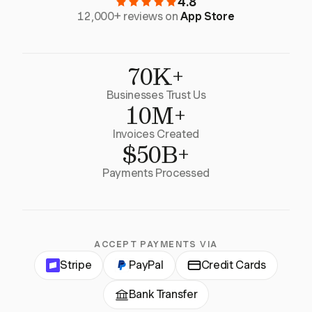
4.8
12,000+ reviews on
App Store
70K+
Businesses Trust Us
10M+
Invoices Created
$50B+
Payments Processed
ACCEPT PAYMENTS VIA
Stripe
PayPal
Credit Cards
Bank Transfer