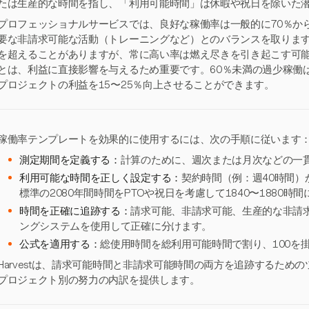
たは生産的な時間を指し、「利用可能時間」は休暇や祝日を除いた
プロフェッショナルサービスでは、良好な稼働率は一般的に70％か
要な非請求可能な活動（トレーニングなど）とのバランスを取ります
を超えることがありますが、常に高い率は燃え尽きを引き起こす可
とは、利益に直接影響を与えるため重要です。60％未満の過少稼働
プロジェクトの利益を15〜25％向上させることができます。
稼働率テンプレートを効果的に使用するには、次の手順に従います
測定期間を定義する：
計算のために、週次または月次などの一
利用可能な時間を正しく設定する：
契約時間（例：週40時間
標準の2080年間時間をPTOや祝日を考慮して1840〜1880時
時間を正確に追跡する：
請求可能、非請求可能、生産的な非請
ングシステムを使用して正確に分けます。
公式を適用する：
総使用時間を総利用可能時間で割り、100を
Harvestは、請求可能時間と非請求可能時間の両方を追跡するため
プロジェクト別の努力の内訳を提供します。