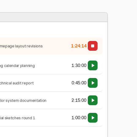
1:24:15
mepage layout revisions
1:30:00
og calendar planning
0:45:00
chnical audit report
2:15:00
lor system documentation
1:00:00
tial sketches round 1