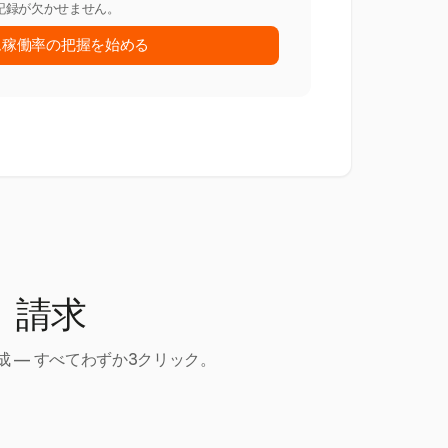
記録が欠かせません。
ム稼働率の把握を始める
、請求
 — すべてわずか3クリック。