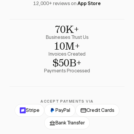
12,000+ reviews on
App Store
70K+
Businesses Trust Us
10M+
Invoices Created
$50B+
Payments Processed
ACCEPT PAYMENTS VIA
Stripe
PayPal
Credit Cards
Bank Transfer