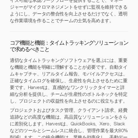
イズ可能な承認ワークフローを提供することで、マネー
ジャーがマイクロマネジメントをせずに監視を維持できる
ようにし、データの整合性を向上させるだけでなく、透明
な作業環境を作ることでチームの士気を高めます。
コア機能と機能：タイムトラッキングソリューション
で求めるべきこと
適切なタイムトラッキングソフトウェアを選ぶには、重要
な機能と機能を明確に理解することが必要です。自動タイ
ムキャプチャ、リアルタイム報告、モバイルアクセスは、
正確なタイムログを確保し、生産性を向上させるために重
要です。Harvestは、直感的なワンクリックタイマーと詳
細な分析を提供し、チームが生産性のボトルネックを特定
し、プロジェクトの収益性を向上させるのに役立ちます。
プロジェクトおよびタスク管理、クライアント請求、経費
追跡などの高度な機能は、高品質なソリューションをさら
に差別化します。Harvestは、QuickBooks、Xero、Slack
などのツールとシームレスに統合し、管理作業を最大80%
削減します。この統合機能は、業務を効率化し、手動デー