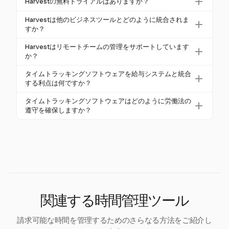
Harvestの無料トライアルはありますか？
arvestは、ワンクリックタイマーと詳細な分析を提供
に関する明確な洞察を提供し、生産性のボトルネッ
し、生産性とコンプライアンスを向上させます。
はい、Harvestはクレジットカード不要の30日間の無
クを特定することで、従業員の生産性を向上させま
Harvestは他のビジネスツールとどのように統合されま
料トライアルを提供しており、潜在的なユーザーが
すか？
す。Harvestは、チームが生産的なタスクに集中し、
その包括的なタイムトラッキングおよび報告機能を
マルチタスクを減らすのに役立つ高度な報告機能を
Harvestは、Asana、Trello、Jira、Slack、GitHub、Qu
Harvestはリモートチームの管理をサポートしています
試すことができます。
提供します。
ickBooksなどのさまざまなツールとシームレスに統
か？
合され、管理業務の負担を軽減し、ワークフローの
はい、Harvestは、ウェブ、macOS、Windows、iO
タイムトラッキングソフトウェアを給与システムと統合
効率を向上させます。
S、Android、ブラウザ拡張機能で利用可能なリアル
する利点は何ですか？
タイムトラッキング機能を通じて、リモートおよび
タイムトラッキングソフトウェアを給与システムと
タイムトラッキングソフトウェアはどのように労働法の
ハイブリッドチームの管理をサポートします。
統合することで、データの正確な転送が保証され、
遵守を確保しますか？
管理上のエラーが減少し、時間を節約できます。Har
タイムトラッキングソフトウェアは、FLSAなどの法
vestのシームレスな統合により、企業は給与プロセ
律で義務付けられた正確な従業員の作業記録を維持
スを効率的に合理化できます。
することで、遵守を確保します。Harvestは詳細なレ
ポートを提供し、既存のコンプライアンスツールと
統合して法的要件を満たします。
関連する時間管理ツール
請求可能な時間を管理するためのさらなる方法をご紹介し