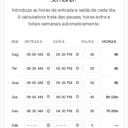
semana?
Introduza as horas de entrada e saída de cada dia.
A calculadora trata das pausas, horas extra e
totais semanais automaticamente.
ENTRADA
SAÍDA
PAUSA
DIA
HORAS
Seg
8h
Ter
8h
Qua
8h
Qui
8h 15m
Sex
7h 30m
Sáb
—