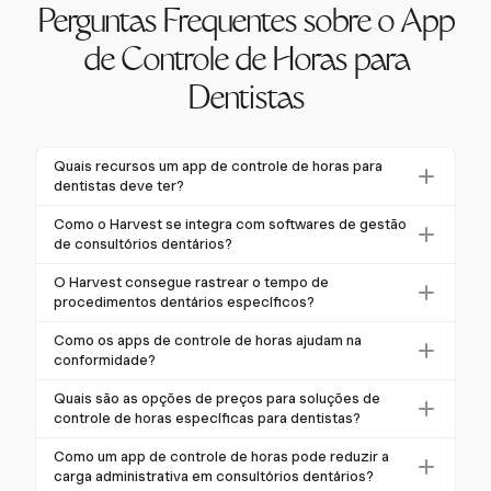
Perguntas Frequentes sobre o App
de Controle de Horas para
Dentistas
Quais recursos um app de controle de horas para
dentistas deve ter?
Um app de controle de horas para dentistas deve
Como o Harvest se integra com softwares de gestão
incluir funcionalidades de registro de entrada/saída,
de consultórios dentários?
rastreamento de intervalos, cálculo de horas extras,
O Harvest se integra perfeitamente a vários
O Harvest consegue rastrear o tempo de
gerenciamento de folgas e relatórios robustos. Esses
softwares de gestão de consultórios dentários,
procedimentos dentários específicos?
recursos garantem conformidade com as leis
reduzindo a necessidade de entrada de dados
Sim, o Harvest permite o rastreamento de horas
trabalhistas e melhoram a eficiência operacional.
Como os apps de controle de horas ajudam na
duplicados e garantindo o agendamento sincronizado
faturáveis específicas para procedimentos dentários,
conformidade?
de pacientes e funcionários. Essa integração otimiza
como limpezas e consultas. Esse recurso melhora a
Os apps de controle de horas ajudam a garantir a
as operações e aumenta a eficiência.
Quais são as opções de preços para soluções de
precisão da cobrança e a alocação de recursos
conformidade rastreando com precisão as horas dos
controle de horas específicas para dentistas?
dentro do consultório.
funcionários, intervalos e horas extras, aderindo à
As opções de preços geralmente incluem planos por
Como um app de controle de horas pode reduzir a
FLSA e às leis trabalhistas específicas do estado. Essa
usuário por mês, preços escalonados e, às vezes,
carga administrativa em consultórios dentários?
precisão previne erros custosos e problemas legais.