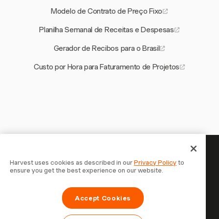
Modelo de Contrato de Preço Fixo
Planilha Semanal de Receitas e Despesas
Gerador de Recibos para o Brasil
Custo por Hora para Faturamento de Projetos
Seu tempo merece ser
Harvest uses cookies as described in our
Privacy Policy
to
ensure you get the best experience on our website.
registrado — comece agora
Junte-se a mais de 70.000 empresas que controlam o
Accept Cookies
tempo, faturam clientes e recebem mais rápido com
Harvest. Teste grátis, leva 30 segundos para configurar.