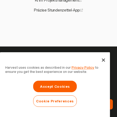
KI im Projektmanagement
Präzise Stundenzettel-App
Ihre Zeit verdient es, erfasst zu
werden — starten Sie jetzt
Harvest uses cookies as described in our
Privacy Policy
to
ensure you get the best experience on our website.
Schließen Sie sich über 70.000 Unternehmen an, die mit
Harvest Zeit erfassen, Kunden abrechnen und schneller
Accept Cookies
bezahlt werden. Kostenlos testen, in 30 Sekunden
eingerichtet.
Cookie Preferences
Harvest Kostenlos Testen