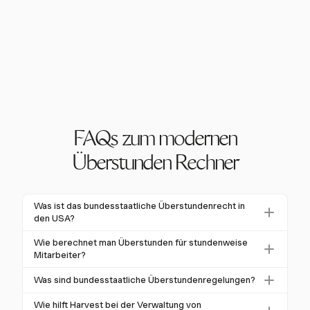
FAQs zum modernen
Überstunden Rechner
Was ist das bundesstaatliche Überstundenrecht in
den USA?
Das Fair Labor Standards Act (FLSA) regelt die
Wie berechnet man Überstunden für stundenweise
bundesstaatlichen Überstundenregelungen in den
Mitarbeiter?
USA und verlangt von nicht befreiten Mitarbeitern,
Um Überstunden für stundenweise Mitarbeiter zu
Was sind bundesstaatliche Überstundenregelungen?
dass sie 1,5-faches ihres regulären Lohns für Stunden
berechnen, bestimmen Sie zunächst die insgesamt
erhalten, die über 40 in einer Arbeitswoche
Einige Bundesstaaten haben zusätzliche
geleisteten Stunden in einer Woche. Ziehen Sie 40
Wie hilft Harvest bei der Verwaltung von