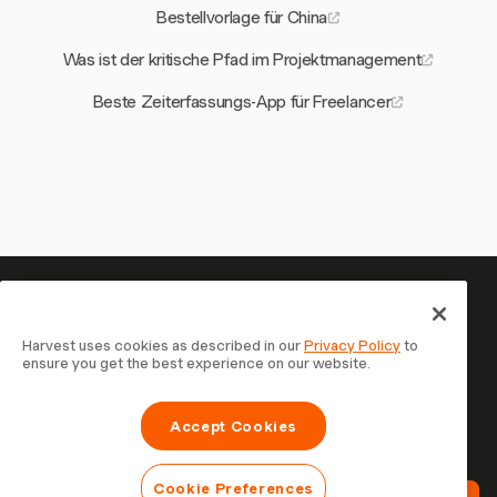
Bestellvorlage für China
Was ist der kritische Pfad im Projektmanagement
Beste Zeiterfassungs-App für Freelancer
Ihre Zeit verdient es, erfasst zu
werden — starten Sie jetzt
Harvest uses cookies as described in our
Privacy Policy
to
ensure you get the best experience on our website.
Schließen Sie sich über 70.000 Unternehmen an, die mit
Harvest Zeit erfassen, Kunden abrechnen und schneller
Accept Cookies
bezahlt werden. Kostenlos testen, in 30 Sekunden
eingerichtet.
Cookie Preferences