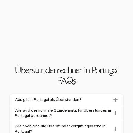
Überstundenrechner in Portugal
FAQs
Was gilt in Portugal als Überstunden?
Überstunden in Portugal beziehen sich auf Arbeiten,
Wie wird der normale Stundensatz für Überstunden in
die über die standardmäßigen 8 Stunden pro Tag
Portugal berechnet?
oder 40 Stunden pro Woche hinausgehen. Es muss
Der normale Stundensatz wird mit der Formel
Wie hoch sind die Überstundenvergütungssätze in
sich um eine außergewöhnliche Situation handeln, die
berechnet: (Bruttogehalt x 12) / (52 Wochen x
Portugal?