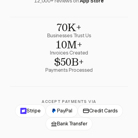
12,000+ reviews on
App Store
70K+
Businesses Trust Us
10M+
Invoices Created
$50B+
Payments Processed
ACCEPT PAYMENTS VIA
Stripe
PayPal
Credit Cards
Bank Transfer