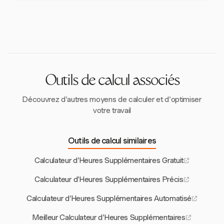
selon la FLSA. Les employeurs doivent calculer le
Harvest permet le suivi des heures supplémentaires
sur les heures supplémentaires quotidiennes.
taux de rémunération régulier en fonction du salaire et
en offrant la possibilité de configurer manuellement
des heures réellement travaillées pour déterminer
les tâches et de les personnaliser selon les besoins
l'éligibilité aux heures supplémentaires.
des projets, garantissant ainsi un enregistrement
précis du temps et la conformité en matière de paie.
Outils de calcul associés
Découvrez d'autres moyens de calculer et d'optimiser
votre travail
Outils de calcul similaires
Calculateur d'Heures Supplémentaires Gratuit
Calculateur d'Heures Supplémentaires Précis
Calculateur d'Heures Supplémentaires Automatisé
Meilleur Calculateur d'Heures Supplémentaires