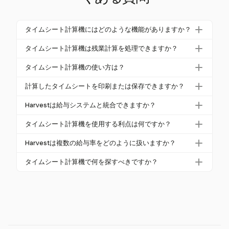
タイムシート計算機にはどのような機能がありますか？
タイムシート計算機は、ユーザーが開始時間と終了
タイムシート計算機は残業計算を処理できますか？
時間を入力し、休憩を調整し、給与率を設定するこ
はい、ほとんどのタイムシート計算機は、週に40時
とで、時間の計算を自動化します。通常、残業計
タイムシート計算機の使い方は？
間を超える労働など、事前に定義されたルールに基
算、給与システムとの統合、異なる時間形式のカス
タイムシート計算機を使用するには、毎日の出勤時
づいて残業を計算します。適切な残業給与率を適用
計算したタイムシートを印刷または保存できますか？
タマイズ設定などの機能が含まれています。
間と退勤時間を入力し、休憩を調整し、特定の給与
し、FLSAなどの労働法に準拠します。
ほとんどのタイムシート計算機は、計算したタイム
率や残業ルールを入力します。計算機は、残業を含
Harvestは給与システムと統合できますか？
シートを保存、印刷、またはメールするオプション
む総労働時間を計算します。
Harvestは、QuickBooksやXeroなどのさまざまな
を提供しており、記録管理や給与処理が容易になり
タイムシート計算機を使用する利点は何ですか？
ツールと統合し、給与プロセスを効率化します。タ
ます。
タイムシート計算機を使用することで、時間を節約
イムトラッキングに優れていますが、正確な時間
Harvestは複数の給与率をどのように扱いますか？
し、正確性を高め、エラーを減少させ、労働法に準
データを提供することで給与システムを補完しま
Harvestでは、プロジェクトごとや個人ごとの柔軟な
拠します。従業員と雇用者の透明性を提供し、生産
タイムシート計算機で何を探すべきですか？
す。
料金を設定でき、異なる従業員やプロジェクトに対
性やリソース配分に関する洞察を提供します。
自動的な時間と残業の計算、カスタマイズ可能な給
するさまざまな給与率に対応します。
与率、休憩の追跡、統合機能、使いやすいインター
フェースなどの機能を探してください。これによ
り、計算機が特定のニーズを満たすことが保証され
ます。