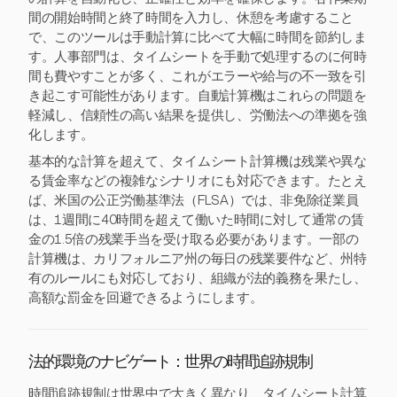
間の開始時間と終了時間を入力し、休憩を考慮すること
で、このツールは手動計算に比べて大幅に時間を節約しま
す。人事部門は、タイムシートを手動で処理するのに何時
間も費やすことが多く、これがエラーや給与の不一致を引
き起こす可能性があります。自動計算機はこれらの問題を
軽減し、信頼性の高い結果を提供し、労働法への準拠を強
化します。
基本的な計算を超えて、タイムシート計算機は残業や異な
る賃金率などの複雑なシナリオにも対応できます。たとえ
ば、米国の公正労働基準法（FLSA）では、非免除従業員
は、1週間に40時間を超えて働いた時間に対して通常の賃
金の1.5倍の残業手当を受け取る必要があります。一部の
計算機は、カリフォルニア州の毎日の残業要件など、州特
有のルールにも対応しており、組織が法的義務を果たし、
高額な罰金を回避できるようにします。
法的環境のナビゲート：世界の時間追跡規制
時間追跡規制は世界中で大きく異なり、タイムシート計算