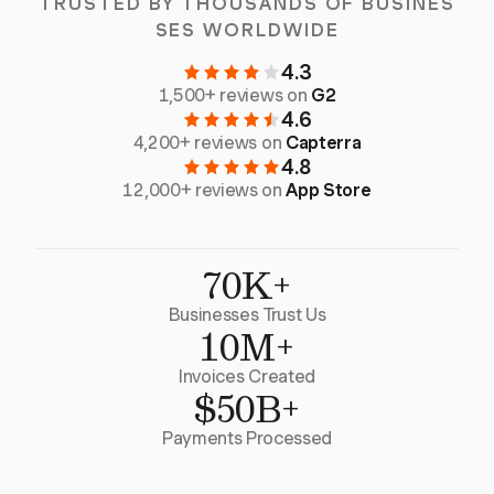
TRUSTED BY THOUSANDS OF BUSINES
SES WORLDWIDE
4.3
1,500+ reviews on
G2
4.6
4,200+ reviews on
Capterra
4.8
12,000+ reviews on
App Store
70K+
Businesses Trust Us
10M+
Invoices Created
$50B+
Payments Processed