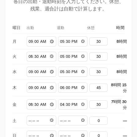
各日の出勤・退勤時刻を入力してください。休憩、
残業、週合計は自動で計算します。
出勤
退勤
休憩
曜日
時間
月
8時間
火
8時間
水
8時間
8時間 15
木
分
7時間 30
金
分
土
—
日
—