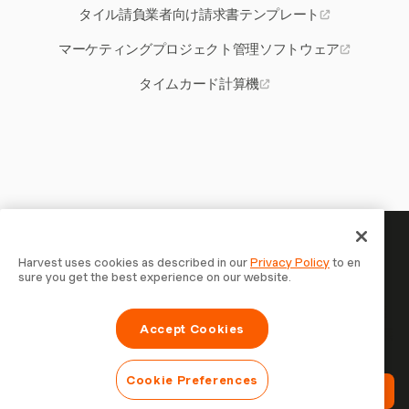
タイル請負業者向け請求書テンプレート
マーケティングプロジェクト管理ソフトウェア
タイムカード計算機
あなたの時間には記録する価値
Harvest uses cookies as described in our
Privacy Policy
to en
sure you get the best experience on our website.
がある — 今すぐ始めましょう
Harvestで時間を記録し、クライアントに請求し、より速
Accept Cookies
く支払いを受ける70,000以上の企業に参加しましょう。無
料で試せます。セットアップはわずか30秒。
Cookie Preferences
Harvestを無料で試す