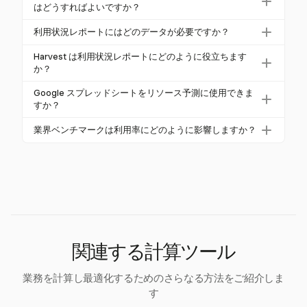
0%、全体で80%から85%の範囲です。これらの率を
はどうすればよいですか？
データを整理し、この式を適用して利用率を取得し
超えると従業員の燃え尽きが生じる可能性があり、
ます。
Google スプレッドシートのグラフ機能を利用して、
利用状況レポートにはどのデータが必要ですか？
低い率は非効率や過剰雇用を示すことがあります。
積み上げ棒グラフやダッシュボードなどの視覚化を
利用状況レポートに必要なデータには、日付、従業
作成します。これらのツールは、利用率を明確に表
Harvest は利用状況レポートにどのように役立ちます
員名、プロジェクト名、タスクの説明、分類（請求
か？
現し、トレンドや外れ値を簡単に特定できるように
可能/非請求可能）、および記録された時間が含まれ
し、フィルターやスライサーを使った動的分析を可
Harvest は、サービスベースのビジネスがリソース配
Google スプレッドシートをリソース予測に使用できま
ます。また、正確な計算を行うために、従業員の
能にします。
分を最適化し、作業負荷を効果的に管理できるよう
すか？
キャパシティ（通常は週40時間）を定義することが
にする詳細な追跡とレポートツールを提供します。
はい、Google スプレッドシートはデータ分析と視覚
重要です。
業界ベンチマークは利用率にどのように影響しますか？
請求可能な時間と非請求可能な時間を追跡でき、燃
化ツールを活用してリソース予測に使用できます。
え尽きを防ぎ、効率的なリソース管理を確保しま
業界ベンチマークは最適な利用率の基準を提供し、
過去の利用データを使用して将来のリソースニーズ
す。
企業が目標を設定する際の指針となります。たとえ
を予測し、キャパシティプランニングや作業管理に
ば、会計事務所は65-85%の請求可能な利用率を目指
役立てます。
し、マーケティングエージェンシーは通常70-80%を
目指します。
関連する計算ツール
業務を計算し最適化するためのさらなる方法をご紹介しま
す