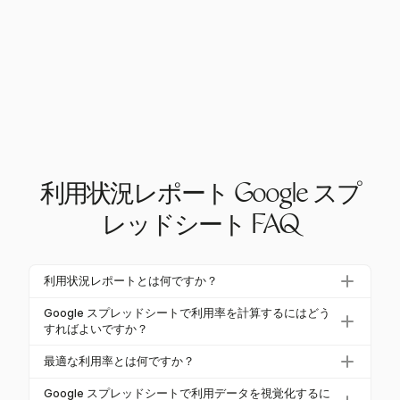
利用状況レポート Google スプ
レッドシート FAQ
利用状況レポートとは何ですか？
利用状況レポートは、従業員などのリソースがタス
Google スプレッドシートで利用率を計算するにはどう
クやプロジェクト全体でどれだけ効果的に使用され
すればよいですか？
ているかを測定し、生産性と効率を示します。生産
Google スプレッドシートで利用率を計算するには、
最適な利用率とは何ですか？
的な活動に費やされた時間の割合を示し、リソース
次の式を使用します：
(実働時間 ÷ 総利用可能時間) ×
配分や作業管理の指針となります。
最適な利用率は、請求可能な作業で通常70%から8
100%
。これには、実働時間と利用可能時間の列に
Google スプレッドシートで利用データを視覚化するに