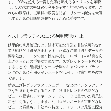
す。100%を超える一貫した率は燃え尽きのリスクを示唆
し、50%未満の率は過少利用を示す可能性があります。こ
れらの洞察は、従業員の疲労を防ぎ、リソース配分を最適
化するための戦略的調整を行うために重要です。
ベストプラクティスによる利用管理の向上
効果的な利用管理には、請求可能な作業と非請求可能な作
業の戦略的追跡が含まれます。正確な時間追跡とデータの
標準化は、データの整合性を維持し、レポートの精度を向
上させるための重要な実践です。スプレッドシートを活用
することで、組織はリソース予測やキャパシティプランニ
ングのために利用状況レポートを活用し、作業管理を改善
できます。
積み上げ棒グラフやダッシュボードなどのインタラクティ
ブな視覚化を実装することで、利用トレンドの包括的な
ビューを提供し、マネージャーがデータに基づいた意思決
定を行えるようにします。利用状況レポートの定期的なレ
ビューと調整も、非効率を特定し、リソースが最適に配分