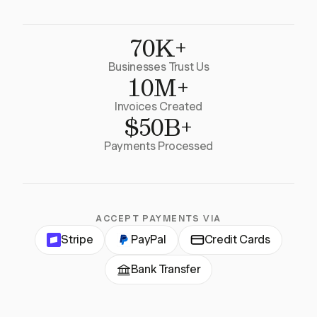
70K+
Businesses Trust Us
10M+
Invoices Created
$50B+
Payments Processed
ACCEPT PAYMENTS VIA
Stripe
PayPal
Credit Cards
Bank Transfer