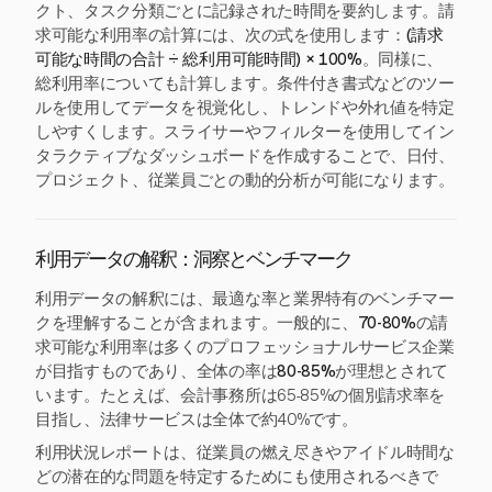
クト、タスク分類ごとに記録された時間を要約します。請
求可能な利用率の計算には、次の式を使用します：
(請求
可能な時間の合計 ÷ 総利用可能時間) × 100%
。同様に、
総利用率についても計算します。条件付き書式などのツー
ルを使用してデータを視覚化し、トレンドや外れ値を特定
しやすくします。スライサーやフィルターを使用してイン
タラクティブなダッシュボードを作成することで、日付、
プロジェクト、従業員ごとの動的分析が可能になります。
利用データの解釈：洞察とベンチマーク
利用データの解釈には、最適な率と業界特有のベンチマー
クを理解することが含まれます。一般的に、
70-80%
の請
求可能な利用率は多くのプロフェッショナルサービス企業
が目指すものであり、全体の率は
80-85%
が理想とされて
います。たとえば、会計事務所は65-85%の個別請求率を
目指し、法律サービスは全体で約40%です。
利用状況レポートは、従業員の燃え尽きやアイドル時間な
どの潜在的な問題を特定するためにも使用されるべきで