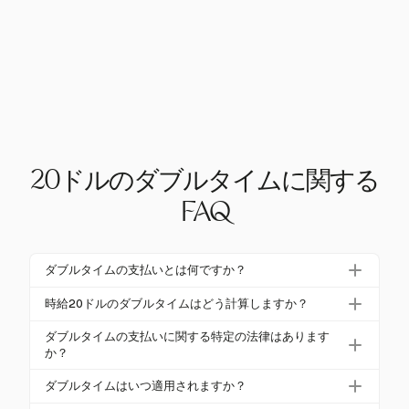
20ドルのダブルタイムに関する
FAQ
ダブルタイムの支払いとは何ですか？
ダブルタイムの支払いは、通常の時給の2倍の報酬で
時給20ドルのダブルタイムはどう計算しますか？
す。20ドルの時給の場合、ダブルタイムは1時間あた
時給20ドルのダブルタイムを計算するには、通常の
り40ドルになり、通常は過剰な労働時間や特別なシ
ダブルタイムの支払いに関する特定の法律はあります
時給を2倍にします。これにより、時給40ドルになり
か？
フトに適用されます。
ます。これにより、対象となる時間に対して正確な
はい、アメリカではカリフォルニア州が、1日の労働
ダブルタイムはいつ適用されますか？
報酬が保証されます。
時間が12時間を超える場合や、7日連続で8時間を超