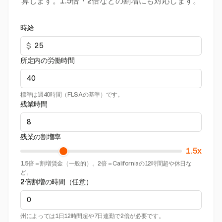
算します。1.5倍・2倍などの割増にも対応します。
時給
$
所定内の労働時間
標準は週40時間（FLSAの基準）です。
残業時間
残業の割増率
1.5x
1.5倍＝割増賃金（一般的）。2倍＝Californiaの12時間超や休日な
ど。
2倍割増の時間（任意）
州によっては1日12時間超や7日連勤で2倍が必要です。