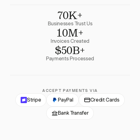
70K+
Businesses Trust Us
10M+
Invoices Created
$50B+
Payments Processed
ACCEPT PAYMENTS VIA
Stripe
PayPal
Credit Cards
Bank Transfer