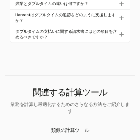
ダブルタイムは通常、過剰な労働時間、祝日、また
える場合にダブルタイムの支払いを義務付けていま
残業とダブルタイムの違いは何ですか？
は特異なシフトに適用されます。カリフォルニア州
す。連邦法ではダブルタイムは要求されていませ
残業は通常、通常の時給の1.5倍で支払われますが、
では、1日の労働時間が12時間を超える場合や、7日
Harvestはダブルタイムの追跡をどのように支援します
ん。
ダブルタイムは通常の時給の2倍です。時給20ドルの
か？
連続で8時間を超えた場合に適用されます。
場合、残業は30ドル、ダブルタイムは40ドルになり
Harvestは柔軟な手動追跡オプションを提供し、ユー
ダブルタイムの支払いに関する請求書にはどの項目を含
ます。
ザーがさまざまな支払い規則に適応し、通常の時
めるべきですか？
間、残業、ダブルタイムの時間を正確に記録できる
請求書には、ビジネスおよびクライアントの詳細、
ようにします。
ユニークな請求書番号、時間と料金の内訳を含め、
通常の時間、残業、ダブルタイムの時間を明確に区
別する必要があります。
関連する計算ツール
業務を計算し最適化するためのさらなる方法をご紹介しま
す
類似の計算ツール