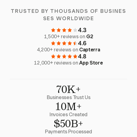
TRUSTED BY THOUSANDS OF BUSINES
SES WORLDWIDE
4.3
1,500+ reviews on
G2
4.6
4,200+ reviews on
Capterra
4.8
12,000+ reviews on
App Store
70K+
Businesses Trust Us
10M+
Invoices Created
$50B+
Payments Processed