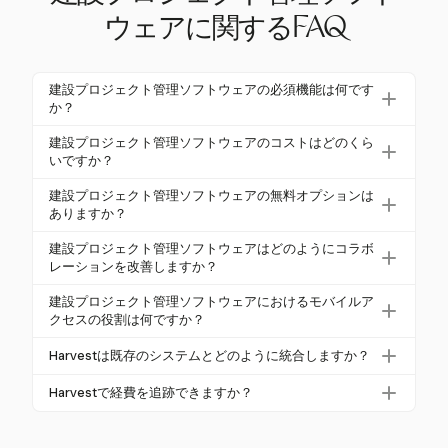
ウェアに関するFAQ
建設プロジェクト管理ソフトウェアの必須機能は何です
か？
必須機能には、ガントチャートのようなプロジェク
建設プロジェクト管理ソフトウェアのコストはどのくら
ト計画ツール、予算管理とコスト管理システム、文
いですか？
書管理、リアルタイムのコラボレーションが含まれ
コストは価格モデルや機能によって大きく異なりま
建設プロジェクト管理ソフトウェアの無料オプションは
ます。これらの機能はワークフローを効率化し、プ
す。エントリーレベルプランは小規模チーム向けに
ありますか？
ロジェクトの効率を向上させます。
月額約$339から始まり、高級プランは月額$1,142を
はい、一部のプロバイダーは無料またはフリーミア
建設プロジェクト管理ソフトウェアはどのようにコラボ
超えることがあります。トレーニングやサポートを
ムバージョンを提供しており、通常は機能、ユー
レーションを改善しますか？
含む総所有コストを考慮することが重要です。
ザー、ストレージに制限があります。これらのオプ
ソフトウェアはデータを集中化し、リアルタイムの
建設プロジェクト管理ソフトウェアにおけるモバイルア
ションは、小規模なプロジェクトやソフトウェアの
コミュニケーションを促進し、現場チームのための
クセスの役割は何ですか？
機能をテストしたいチームに適しています。
モバイルアクセスを可能にすることでコラボレー
モバイルアクセスは建設チームにとって重要であ
Harvestは既存のシステムとどのように統合しますか？
ションを改善します。これにより、オフィスと現場
り、現場のスタッフがタスクを更新し、文書にアク
のスタッフ間の調整が向上し、遅延や誤解が減少し
HarvestはQuickBooks、Asana、Slackなどの人気
セスし、現場から即座にコミュニケーションを取る
Harvestで経費を追跡できますか？
ます。
ツールとシームレスに統合します。この統合機能に
ことを可能にします。この機能により、情報が現場
はい、Harvestはレシートキャプチャなどの機能を
より、プロジェクトデータをプラットフォーム間で
とオフィスの間でシームレスに流れ、全体的なプロ
使って詳細な経費追跡を可能にし、すべてのプロ