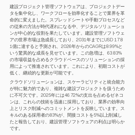
建設プロジェクト管理ソフトウェアは、プロジェクトデー
タを集中化し、ワークフローを効率化することで業界を革
命的に変えました。スプレッドシートや手動プロセスなど
の従来の方法が時代遅れになる中、デジタルソリューショ
ンが中心的な役割を果たしています。建設管理ソフトウェ
アの世界市場は急成長しており、2031年までにUSD 17.8
1億に達すると予測され、2026年からのCAGRは8.99%と
いう驚異的な成長を見せています。この急増は、63.83%
の市場収益を占めるクラウドベースのソリューションの採
用によって推進されています。これにより、初期コストが
低く、継続的な更新が可能です。
クラウドソリューションは、スケーラビリティと統合能力
が特に魅力的であり、複雑な建設プロジェクトを扱うため
に不可欠です。2025年には46.72%の支出を占めるゼネコ
ンは、これらの技術を迅速に採用しており、業界の効率向
上とリスク削減へのコミットメントを反映しています。ス
キルのある採用者の83%が、間接コストを5%以上削減し
たと報告しており、建設管理ソフトウェアの利点は明らか
です。