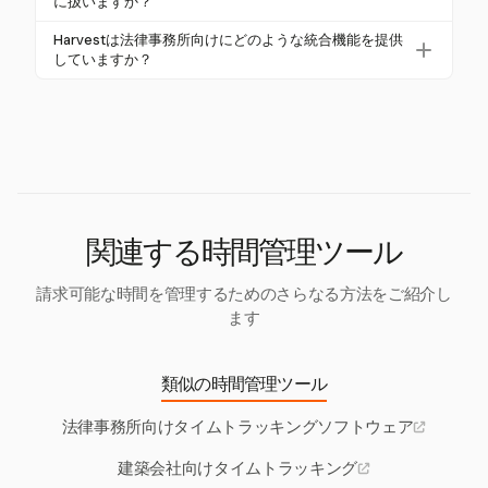
ん。
に扱いますか？
すべての請求可能な時間が正確に記録され、請求さ
柔軟なタイムトラッキングと請求機能を提供し、成
Harvestは、請求できない活動を追跡することを可能
れることが保証されます。
Harvestは法律事務所向けにどのような統合機能を提供
長に応じてスケーラブルです。使いやすさと詳細な
にし、運用効率やリソース配分に関する洞察を提供
していますか？
レポートにより、あらゆる法律業務にとって貴重な
します。この包括的なトラッキングにより、法律事
HarvestはQuickBooks、Xeroなどのプラットフォー
ツールとなります。
務所は時間の使い方を理解し、プロセスを最適化で
ムと統合し、シームレスな財務トラッキングを実現
きます。
します。ただし、法律業務管理システムとの特定の
統合は行っていないため、既存のソフトウェアエコ
システム内での完全な統合を求める事務所には制限
があるかもしれません。
関連する時間管理ツール
請求可能な時間を管理するためのさらなる方法をご紹介し
ます
類似の時間管理ツール
法律事務所向けタイムトラッキングソフトウェア
建築会社向けタイムトラッキング