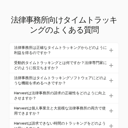
法律事務所向けタイムトラッキ
ングのよくある質問
法律事務所は正確なタイムトラッキングからどのように
利益を得るのですか？
正確なタイムトラッキングは、法律事務所が請求可
受動的タイムトラッキングとは何ですか？法律専門家に
能な時間を最大化し、倫理的な請求慣行を維持する
どのように役立ちますか？
のに役立ちます。たとえば、毎日15分の請求可能な
受動的タイムトラッキングは、手動入力なしで活動
法律事務所はタイムトラッキングソフトウェアにどのよ
時間を見逃すと、年間で弁護士1人あたり$18,750の
を自動的に記録し、エラーを減少させ、時間を節約
うな機能を求めるべきですか？
損失が発生します。正確なトラッキングは、事務所
します。弁護士は、すべての分を記録することを心
法律事務所は、リアルタイムの時間記録、案件ベー
が自らの業務の全価値を把握し、クライアントの信
Harvestは法律事務所の請求の正確性をどのように向上
配せずに仕事に集中できるため、効率性と収益性が
スのトラッキング、請求単位のサポート、業務管理
頼を築くことを保証します。
させますか？
向上します。ただし、Harvestは正確な時間記録のた
システムとの統合を備えたソフトウェアを求めるべ
Harvestは、ワンクリックタイマーによる自動時間記
めにワンクリックタイマーを使用しています。
Harvestは個人事業主と大規模な法律事務所の両方で使
きです。Harvestは、これらの機能に加えてモバイル
録と、記録された時間や経費から直接請求書を生成
用できますか？
アクセスや詳細なレポートを提供しますが、UTBMS
することで、請求の正確性を向上させます。この自
はい、Harvestは個人事業主と大規模な法律事務所の
のような法律特有のコードのサポートはありませ
Harvestは請求できない時間のトラッキングをどのよう
動化により、エラーや管理業務の負担が軽減され、
両方に適しています。異なる事務所の規模に応じた