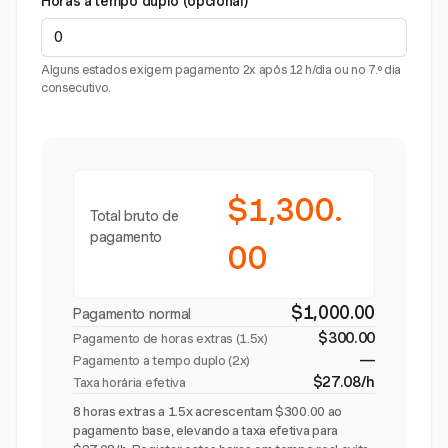
Horas a tempo duplo (opcional)
Alguns estados exigem pagamento 2x após 12 h/dia ou no 7.º dia
consecutivo.
$1,300.
Total bruto de
pagamento
00
$1,000.00
Pagamento normal
$300.00
Pagamento de horas extras (
1.5x
)
—
Pagamento a tempo duplo (2x)
$27.08/h
Taxa horária efetiva
8 horas extras a 1.5x acrescentam $300.00 ao
pagamento base, elevando a taxa efetiva para