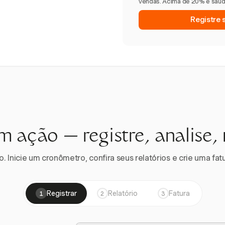
vendas. Acima de 20% é saudá
Registre 
m ação — registre, analise,
 Inicie um cronômetro, confira seus relatórios e crie uma fatu
Registrar
Relatório
Fatura
1
2
3