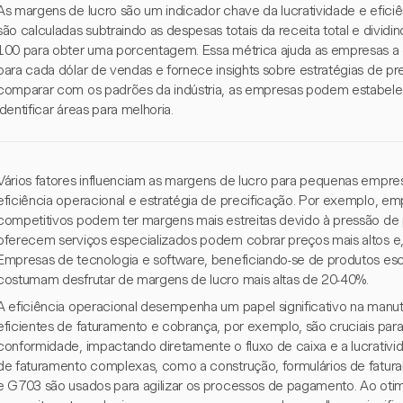
As margens de lucro são um indicador chave da lucratividade e efici
são calculadas subtraindo as despesas totais da receita total e dividin
100 para obter uma porcentagem. Essa métrica ajuda as empresas a 
para cada dólar de vendas e fornece insights sobre estratégias de pr
comparar com os padrões da indústria, as empresas podem estabelece
identificar áreas para melhoria.
Vários fatores influenciam as margens de lucro para pequenas empresas
eficiência operacional e estratégia de precificação. Por exemplo, 
competitivos podem ter margens mais estreitas devido à pressão de
oferecem serviços especializados podem cobrar preços mais altos e,
Empresas de tecnologia e software, beneficiando-se de produtos esca
costumam desfrutar de margens de lucro mais altas de 20-40%.
A eficiência operacional desempenha um papel significativo na manu
eficientes de faturamento e cobrança, por exemplo, são cruciais par
conformidade, impactando diretamente o fluxo de caixa e a lucrativ
de faturamento complexas, como a construção, formulários de fat
e G703 são usados para agilizar os processos de pagamento. Ao otim