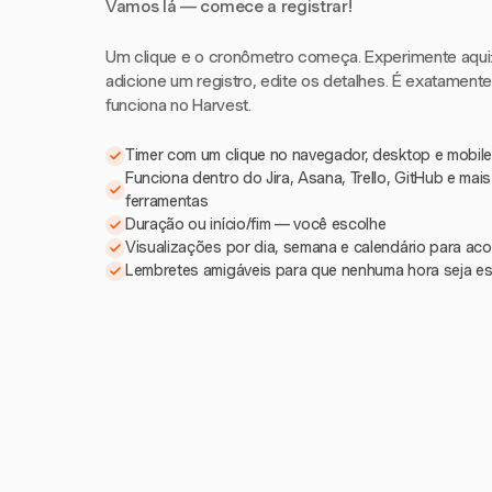
Vamos lá — comece a registrar!
Um clique e o cronômetro começa. Experimente aqui: i
adicione um registro, edite os detalhes. É exatament
funciona no Harvest.
Timer com um clique no navegador, desktop e mobile
Funciona dentro do Jira, Asana, Trello, GitHub e mai
ferramentas
Duração ou início/fim — você escolhe
Visualizações por dia, semana e calendário para a
Lembretes amigáveis para que nenhuma hora seja e