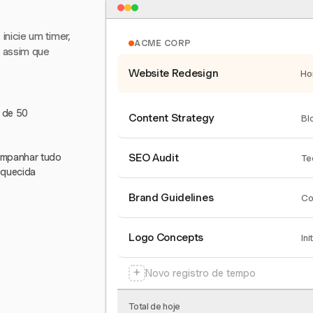
nicie um timer,
ACME CORP
e assim que
Website Redesign
Ho
s de 50
Content Strategy
Bl
companhar tudo
SEO Audit
Te
squecida
Brand Guidelines
Co
Logo Concepts
Ini
+
Novo registro de tempo
Total de hoje