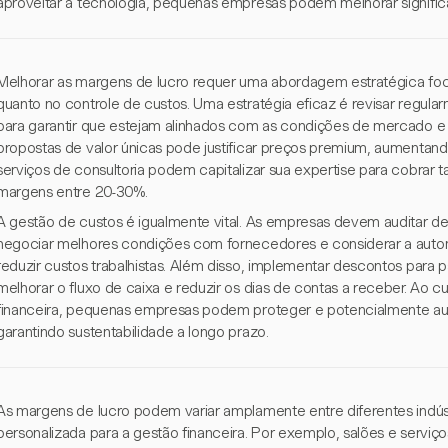
aproveitar a tecnologia, pequenas empresas podem melhorar signific
Melhorar as margens de lucro requer uma abordagem estratégica foc
quanto no controle de custos. Uma estratégia eficaz é revisar regul
para garantir que estejam alinhados com as condições de mercado e 
propostas de valor únicas pode justificar preços premium, aumentand
serviços de consultoria podem capitalizar sua expertise para cobrar t
margens entre 20-30%.
A gestão de custos é igualmente vital. As empresas devem auditar desp
negociar melhores condições com fornecedores e considerar a aut
reduzir custos trabalhistas. Além disso, implementar descontos par
melhorar o fluxo de caixa e reduzir os dias de contas a receber. Ao c
financeira, pequenas empresas podem proteger e potencialmente au
garantindo sustentabilidade a longo prazo.
As margens de lucro podem variar amplamente entre diferentes indú
personalizada para a gestão financeira. Por exemplo, salões e servi