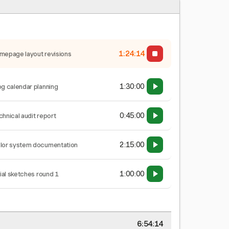
1:24:15
mepage layout revisions
1:30:00
og calendar planning
0:45:00
chnical audit report
2:15:00
lor system documentation
1:00:00
tial sketches round 1
6:54:15