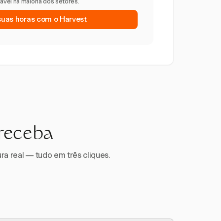
vel na maioria dos setores.
suas horas com o Harvest
 receba
ra real — tudo em três cliques.