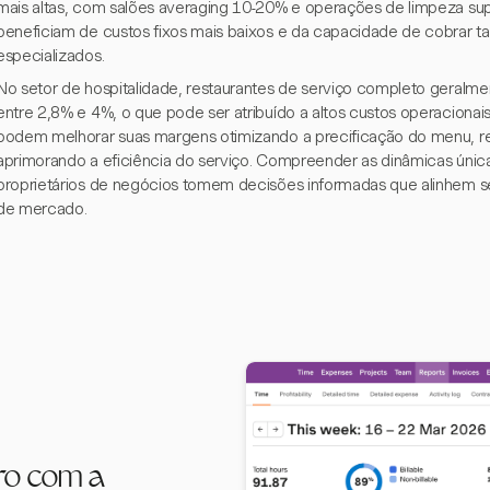
mais altas, com salões averaging 10-20% e operações de limpeza su
beneficiam de custos fixos mais baixos e da capacidade de cobrar t
especializados.
No setor de hospitalidade, restaurantes de serviço completo geralm
entre 2,8% e 4%, o que pode ser atribuído a altos custos operacionai
podem melhorar suas margens otimizando a precificação do menu, re
aprimorando a eficiência do serviço. Compreender as dinâmicas única
proprietários de negócios tomem decisões informadas que alinhem se
de mercado.
ro com a